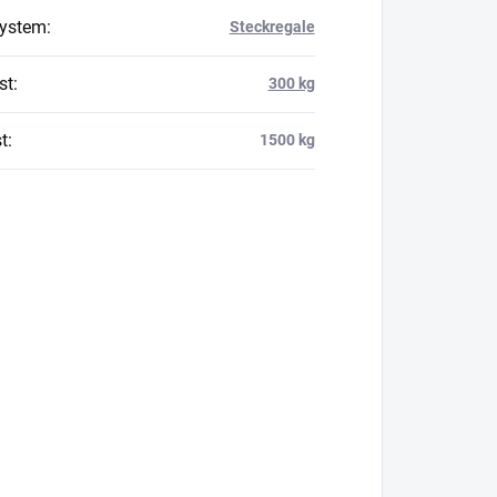
system
:
Steckregale
st
:
300 kg
t
:
1500 kg