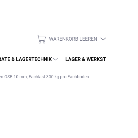
WARENKORB LEEREN
WARENKORB
ÄTE & LAGERTECHNIK
LAGER & WERKSTATT
MÖ
den OSB 10 mm, Fachlast 300 kg pro Fachboden