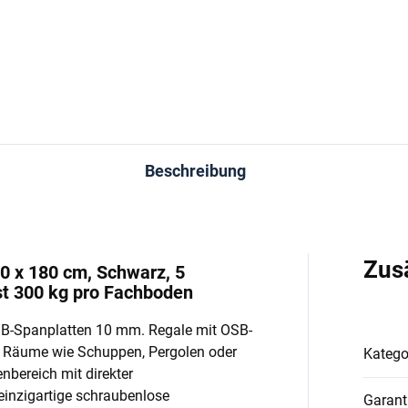
In den Warenkorb
In den Warenkorb
Beschreibung
Zus
90 x 180 cm, Schwarz, 5
t 300 kg pro Fachboden
SB-Spanplatten 10 mm. Regale mit OSB-
e Räume wie Schuppen, Pergolen oder
Katego
enbereich mit direkter
einzigartige schraubenlose
Garant