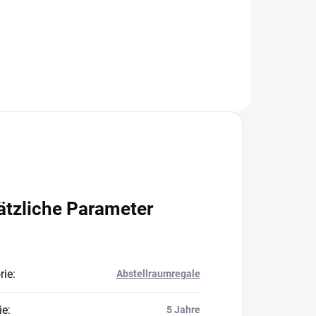
In den Warenkorb
ätzliche Parameter
rie
:
Abstellraumregale
ie
:
5 Jahre