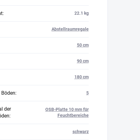
t
:
22.1 kg
Abstellraumregale
50 cm
90 cm
180 cm
 Böden
:
5
l der
OSB-Platte 10 mm für
öden
:
Feuchtbereiche
schwarz