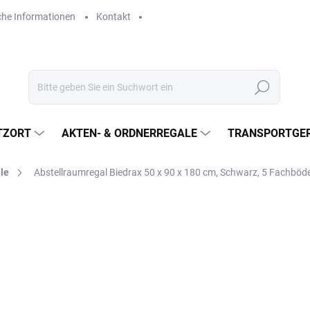
che Informationen
Kontakt
Suchen
TZORT
AKTEN- & ORDNERREGALE
TRANSPORTGER
le
Abstellraumregal Biedrax 50 x 90 x 180 cm, Schwarz, 5 Fachbö
€121,50
€100,40 ohne MwSt.
Verkaufspreis:
LIEFERZEIT CA. 3 TAGE