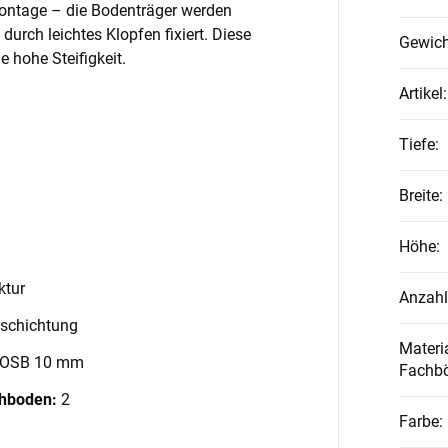
Montage – die Bodenträger werden
 durch leichtes Klopfen fixiert. Diese
Gewich
 hohe Steifigkeit.
Artikel
:
Tiefe
:
Breite
:
Höhe
:
ktur
Anzahl
schichtung
Materia
 OSB 10 mm
Fachb
chboden:
2
Farbe
: