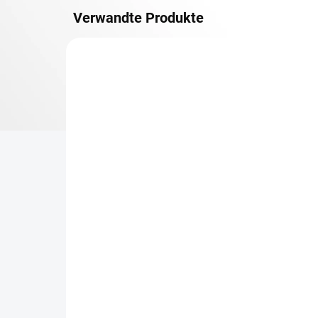
Verwandte Produkte
OSB 10 MM (FEUCHT)
LIEFERZEIT CA. 3 TAGE
Zusatz-Fachboden
Re
Biedrax 50 x 90 cm,
50
Schwarz, Fachboden OSB
ge
10 mm, Fachlast 300 kg
Ge
€19,80
€1
€16,40 ohne MwSt.
€1,
−
+