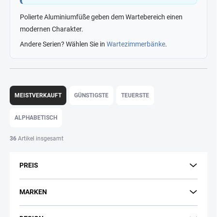
Polierte Aluminiumfüße geben dem Wartebereich einen
modernen Charakter.
Andere Serien? Wählen Sie in
Wartezimmerbänke
.
P
r
MEISTVERKAUFT
GÜNSTIGSTE
TEUERSTE
o
d
ALPHABETISCH
u
k
36
Artikel insgesamt
t
s
PREIS
o
r
t
MARKEN
i
e