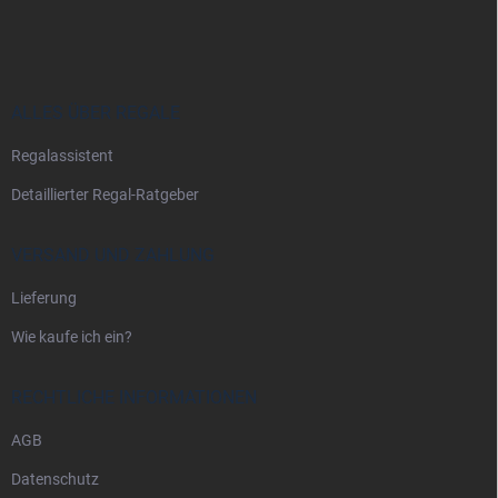
u
ß
z
e
i
ALLES ÜBER REGALE
l
Regalassistent
e
Detaillierter Regal-Ratgeber
VERSAND UND ZAHLUNG
Lieferung
Wie kaufe ich ein?
RECHTLICHE INFORMATIONEN
AGB
Datenschutz