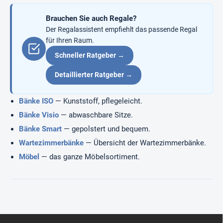
n
g
t
Brauchen Sie auch Regale?
e
d
Der Regalassistent empfiehlt das passende Regal
e
für Ihren Raum.
r
Schneller Ratgeber →
L
i
Detaillierter Ratgeber →
s
t
e
Bänke ISO
— Kunststoff, pflegeleicht.
Bänke Visio
— abwaschbare Sitze.
Bänke Smart
— gepolstert und bequem.
Wartezimmerbänke
— Übersicht der Wartezimmerbänke.
Möbel
— das ganze Möbelsortiment.
F