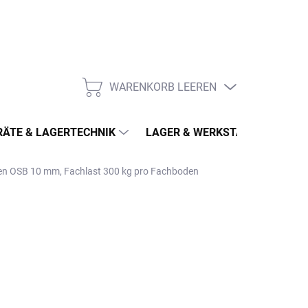
WARENKORB LEEREN
WARENKORB
ÄTE & LAGERTECHNIK
LAGER & WERKSTATT
MÖ
den OSB 10 mm, Fachlast 300 kg pro Fachboden