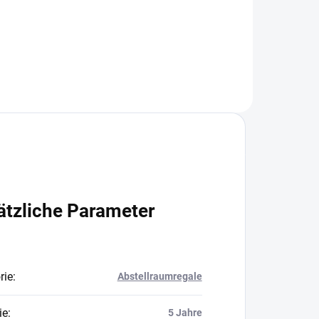
In den Warenkorb
ätzliche Parameter
rie
:
Abstellraumregale
ie
:
5 Jahre