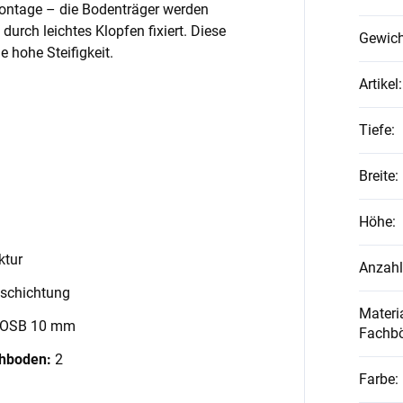
Montage – die Bodenträger werden
 durch leichtes Klopfen fixiert. Diese
Gewich
 hohe Steifigkeit.
Artikel
:
Tiefe
:
Breite
:
Höhe
:
ktur
Anzahl
schichtung
Materia
 OSB 10 mm
Fachb
chboden:
2
Farbe
: