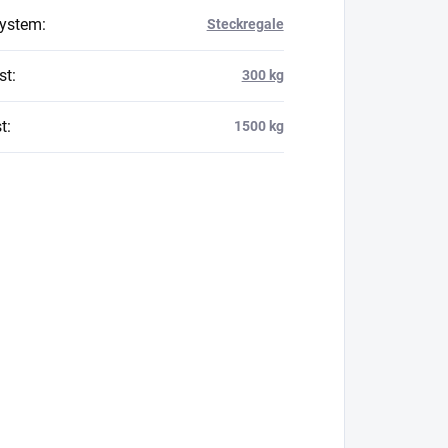
system
:
Steckregale
st
:
300 kg
t
:
1500 kg