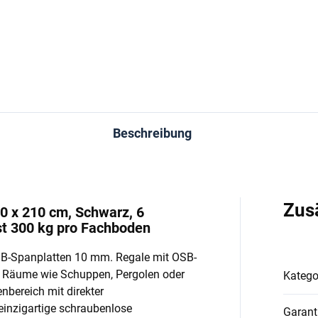
In den Warenkorb
In den Warenkorb
Beschreibung
Zus
90 x 210 cm, Schwarz, 6
t 300 kg pro Fachboden
SB-Spanplatten 10 mm. Regale mit OSB-
e Räume wie Schuppen, Pergolen oder
Katego
enbereich mit direkter
einzigartige schraubenlose
Garant