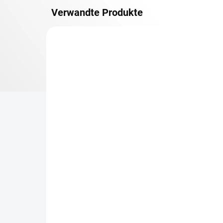
Verwandte Produkte
OSB 10 MM (FEUCHT)
LIEFERZEIT CA. 3 TAGE
Zusatz-Fachboden
Re
Biedrax 50 x 90 cm,
50
Schwarz, Fachboden OSB
ge
10 mm, Fachlast 300 kg
Ge
€19,80
€1
€16,40 ohne MwSt.
€1,
−
+