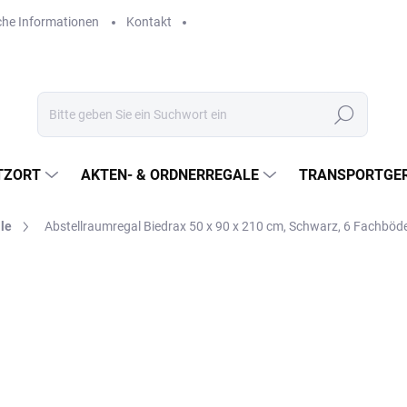
che Informationen
Kontakt
Suchen
TZORT
AKTEN- & ORDNERREGALE
TRANSPORTGER
le
Abstellraumregal Biedrax 50 x 90 x 210 cm, Schwarz, 6 Fachbö
€143,80
€118,80 ohne MwSt.
Verkaufspreis:
LIEFERZEIT CA. 3 TAGE