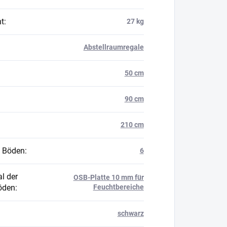
t
:
27 kg
Abstellraumregale
50 cm
90 cm
210 cm
 Böden
:
6
l der
OSB-Platte 10 mm für
öden
:
Feuchtbereiche
schwarz