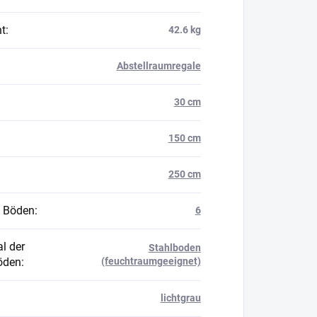
t
:
42.6 kg
Abstellraumregale
30 cm
150 cm
250 cm
 Böden
:
6
l der
Stahlboden
öden
:
(feuchtraumgeeignet)
lichtgrau