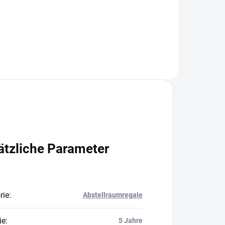
In den Warenkorb
ätzliche Parameter
rie
:
Abstellraumregale
ie
:
5 Jahre