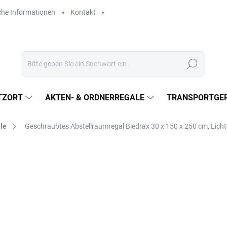
che Informationen
Kontakt
Suchen
TZORT
AKTEN- & ORDNERREGALE
TRANSPORTGER
le
Geschraubtes Abstellraumregal Biedrax 30 x 150 x 250 cm, Lich
€546,70
€451,80 ohne MwSt.
Verkaufspreis:
LIEFERZEIT CA. 21 TAGE