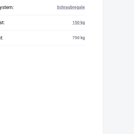
system
:
Schraubregale
st
:
150 kg
t
:
750 kg