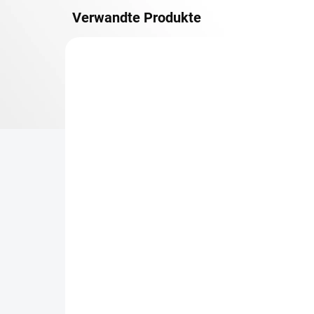
Verwandte Produkte
METALLBÖDEN
TOP: SCHRAUBREGALE
LIEFERZEIT CA. 21 TAGE
Zusatz-Fachboden
Be
Biedrax 30 x 150 cm,
Sc
Lichtgrau, Fachlast 150
Sc
kg
cm
€71,30
€6
€58,90 ohne MwSt.
€5,
−
+