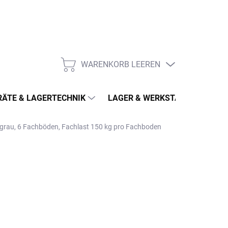
WARENKORB LEEREN
WARENKORB
ÄTE & LAGERTECHNIK
LAGER & WERKSTATT
MÖ
tgrau, 6 Fachböden, Fachlast 150 kg pro Fachboden