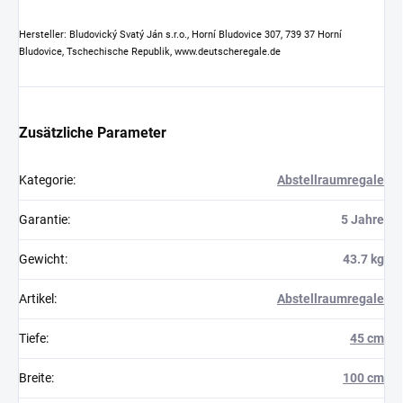
Hersteller: Bludovický Svatý Ján s.r.o., Horní Bludovice 307, 739 37 Horní
Bludovice, Tschechische Republik, www.deutscheregale.de
Zusätzliche Parameter
Kategorie
:
Abstellraumregale
Garantie
:
5 Jahre
Gewicht
:
43.7 kg
Artikel
:
Abstellraumregale
Tiefe
:
45 cm
Breite
:
100 cm