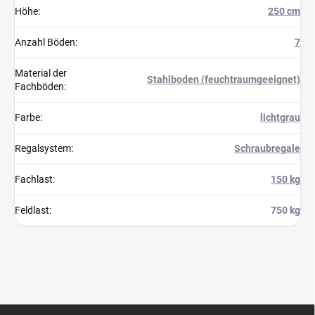
Höhe
:
250 cm
Anzahl Böden
:
7
Material der
Stahlboden (feuchtraumgeeignet)
Fachböden
:
Farbe
:
lichtgrau
Regalsystem
:
Schraubregale
Fachlast
:
150 kg
Feldlast
:
750 kg
F