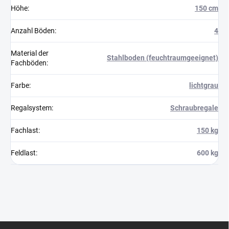
Höhe
:
150 cm
Anzahl Böden
:
4
Material der
Stahlboden (feuchtraumgeeignet)
Fachböden
:
Farbe
:
lichtgrau
Regalsystem
:
Schraubregale
Fachlast
:
150 kg
Feldlast
:
600 kg
F