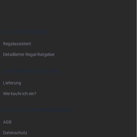
u
ß
z
e
i
ALLES ÜBER REGALE
l
Regalassistent
e
Detaillierter Regal-Ratgeber
VERSAND UND ZAHLUNG
Lieferung
Wie kaufe ich ein?
RECHTLICHE INFORMATIONEN
AGB
Datenschutz