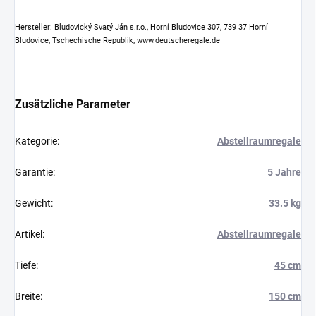
Hersteller: Bludovický Svatý Ján s.r.o., Horní Bludovice 307, 739 37 Horní
Bludovice, Tschechische Republik, www.deutscheregale.de
Zusätzliche Parameter
Kategorie
:
Abstellraumregale
Garantie
:
5 Jahre
Gewicht
:
33.5 kg
Artikel
:
Abstellraumregale
Tiefe
:
45 cm
Breite
:
150 cm