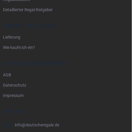
e
Detaillierter Regal-Ratgeber
VERSAND UND ZAHLUNG
Lieferung
Wie kaufe ich ein?
RECHTLICHE INFORMATIONEN
AGB
Datenschutz
Impressum
KONTAKT
info
@
deutscheregale.de