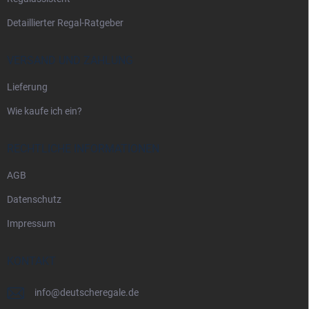
e
Detaillierter Regal-Ratgeber
VERSAND UND ZAHLUNG
Lieferung
Wie kaufe ich ein?
RECHTLICHE INFORMATIONEN
AGB
Datenschutz
Impressum
KONTAKT
info
@
deutscheregale.de