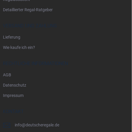
e
Detaillierter Regal-Ratgeber
VERSAND UND ZAHLUNG
Lieferung
Wie kaufe ich ein?
RECHTLICHE INFORMATIONEN
AGB
Datenschutz
Impressum
KONTAKT
info
@
deutscheregale.de