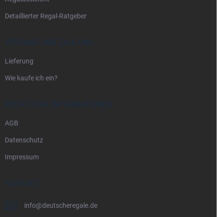
e
Detaillierter Regal-Ratgeber
VERSAND UND ZAHLUNG
Lieferung
Wie kaufe ich ein?
RECHTLICHE INFORMATIONEN
AGB
Datenschutz
Impressum
KONTAKT
info
@
deutscheregale.de