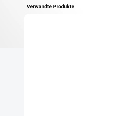
Verwandte Produkte
METALLBÖDEN
TOP: SCHRAUBREGALE
LIEFERZEIT CA. 21 TAGE
Zusatz-Fachboden
Be
Biedrax 30 x 100 cm,
Sc
Lichtgrau, Fachlast 150
Sc
kg
cm
€41,40
€6
€34,20 ohne MwSt.
€5,
−
+