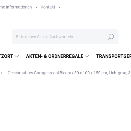
che Informationen
Kontakt
Suchen
TZORT
AKTEN- & ORDNERREGALE
TRANSPORTGER
Geschraubtes Garagenregal Biedrax 30 x 100 x 150 cm, Lichtgrau, 
€199,70
€165 ohne MwSt.
Verkaufspreis:
LIEFERZEIT CA. 21 TAGE