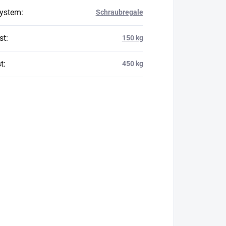
system
:
Schraubregale
st
:
150 kg
t
:
450 kg