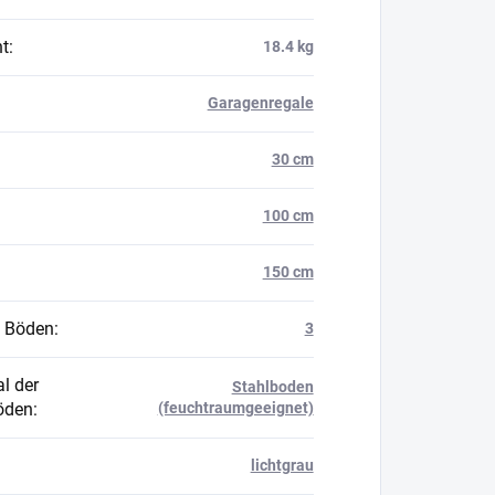
t
:
18.4 kg
Garagenregale
30 cm
100 cm
150 cm
 Böden
:
3
l der
Stahlboden
öden
:
(feuchtraumgeeignet)
lichtgrau