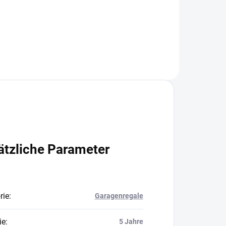
In den Warenkorb
ätzliche Parameter
rie
:
Garagenregale
ie
:
5 Jahre