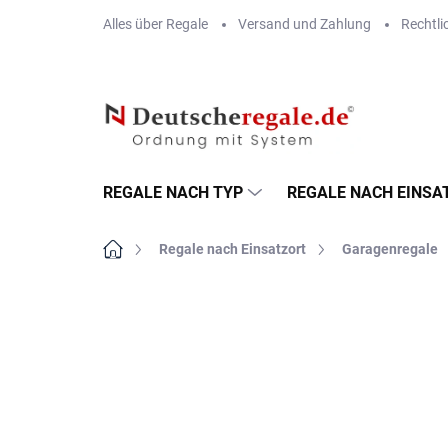
Zum
Alles über Regale
Versand und Zahlung
Rechtli
Inhalt
springen
REGALE NACH TYP
REGALE NACH EINSA
Startseite
Regale nach Einsatzort
Garagenregale
MARKE:
BIEDRAX
METALLBÖDEN
TOP: SCHRAUBREGALE