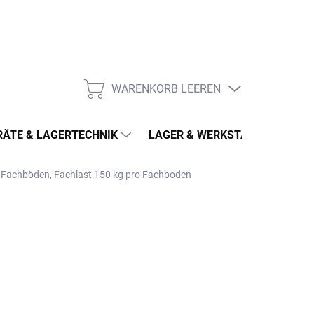
WARENKORB LEEREN
WARENKORB
ÄTE & LAGERTECHNIK
LAGER & WERKSTATT
MÖ
3 Fachböden, Fachlast 150 kg pro Fachboden