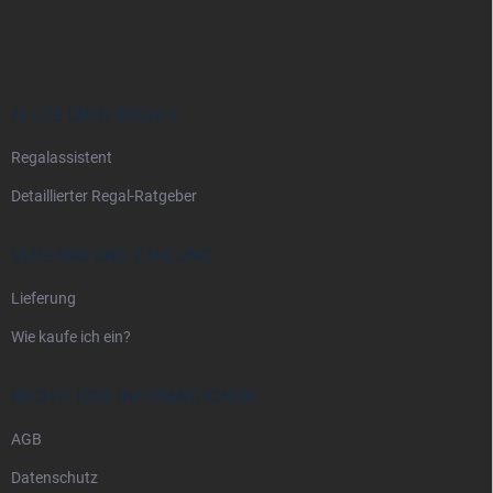
u
ß
z
e
i
ALLES ÜBER REGALE
l
Regalassistent
e
Detaillierter Regal-Ratgeber
VERSAND UND ZAHLUNG
Lieferung
Wie kaufe ich ein?
RECHTLICHE INFORMATIONEN
AGB
Datenschutz