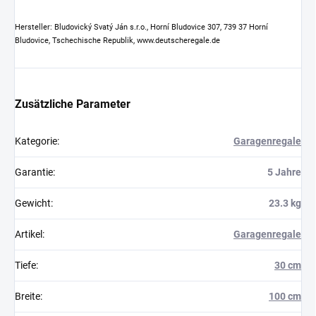
Hersteller: Bludovický Svatý Ján s.r.o., Horní Bludovice 307, 739 37 Horní
Bludovice, Tschechische Republik, www.deutscheregale.de
Zusätzliche Parameter
Kategorie
:
Garagenregale
Garantie
:
5 Jahre
Gewicht
:
23.3 kg
Artikel
:
Garagenregale
Tiefe
:
30 cm
Breite
:
100 cm