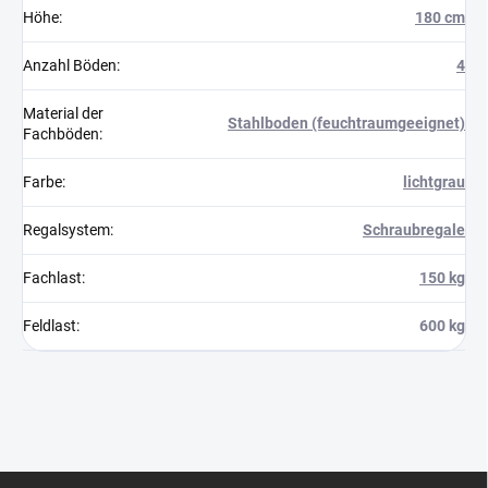
Höhe
:
180 cm
Anzahl Böden
:
4
Material der
Stahlboden (feuchtraumgeeignet)
Fachböden
:
Farbe
:
lichtgrau
Regalsystem
:
Schraubregale
Fachlast
:
150 kg
Feldlast
:
600 kg
F