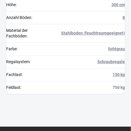
Höhe
:
300 cm
Anzahl Böden
:
8
Material der
Stahlboden (feuchtraumgeeignet)
Fachböden
:
Farbe
:
lichtgrau
Regalsystem
:
Schraubregale
Fachlast
:
150 kg
Feldlast
:
750 kg
F