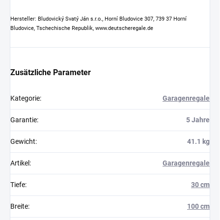
Hersteller: Bludovický Svatý Ján s.r.o., Horní Bludovice 307, 739 37 Horní
Bludovice, Tschechische Republik, www.deutscheregale.de
Zusätzliche Parameter
Kategorie
:
Garagenregale
Garantie
:
5 Jahre
Gewicht
:
41.1 kg
Artikel
:
Garagenregale
Tiefe
:
30 cm
Breite
:
100 cm