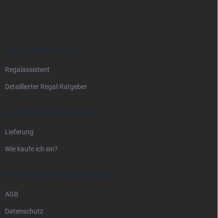
u
ß
z
e
i
ALLES ÜBER REGALE
l
Regalassistent
e
Detaillierter Regal-Ratgeber
VERSAND UND ZAHLUNG
Lieferung
Wie kaufe ich ein?
RECHTLICHE INFORMATIONEN
AGB
Datenschutz