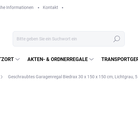
che Informationen
Kontakt
Suchen
TZORT
AKTEN- & ORDNERREGALE
TRANSPORTGER
Geschraubtes Garagenregal Biedrax 30 x 150 x 150 cm, Lichtgrau, 
€431,90
€356,90 ohne MwSt.
Verkaufspreis:
LIEFERZEIT CA. 21 TAGE