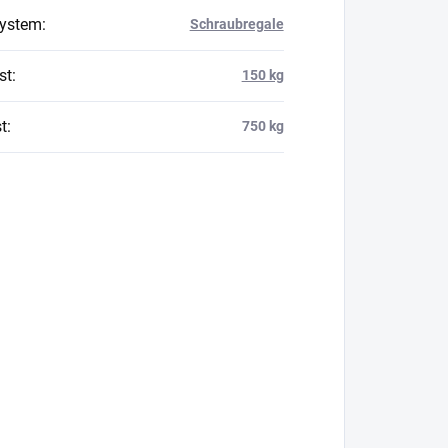
system
:
Schraubregale
st
:
150 kg
t
:
750 kg