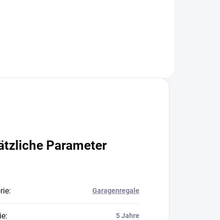
In den Warenkorb
ätzliche Parameter
rie
:
Garagenregale
ie
:
5 Jahre