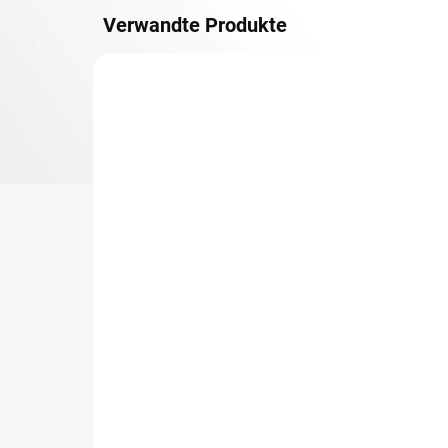
Verwandte Produkte
METALLBÖDEN
TOP: SCHRAUBREGALE
LIEFERZEIT CA. 21 TAGE
Zusatz-Fachboden
Be
Biedrax 30 x 150 cm,
Sc
Lichtgrau, Fachlast 150
Sc
kg
cm
€71,30
€6
€58,90 ohne MwSt.
€5,
−
+