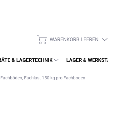
WARENKORB LEEREN
WARENKORB
ÄTE & LAGERTECHNIK
LAGER & WERKSTATT
MÖ
5 Fachböden, Fachlast 150 kg pro Fachboden