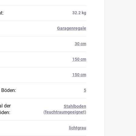
t
:
32.2 kg
Garagenregale
30 cm
150 cm
150 cm
 Böden
:
5
l der
Stahlboden
öden
:
(feuchtraumgeeignet)
lichtgrau