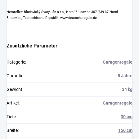
Hersteller: Bludovický Svatý Ján s.r.o., Horní Bludovice 307, 739 37 Horní
Bludovice, Tschechische Republik, www.deutscheregale.de
Zusätzliche Parameter
Kategorie
:
Garagenregale
Garantie
:
5 Jahre
Gewicht
:
34 kg
Artikel
:
Garagenregale
Tiefe
:
30 cm
Breite
:
150 cm