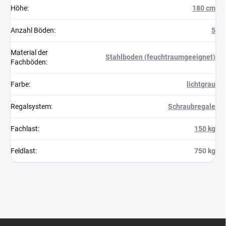
Höhe
:
180 cm
Anzahl Böden
:
5
Material der
Stahlboden (feuchtraumgeeignet)
Fachböden
:
Farbe
:
lichtgrau
Regalsystem
:
Schraubregale
Fachlast
:
150 kg
Feldlast
:
750 kg
F