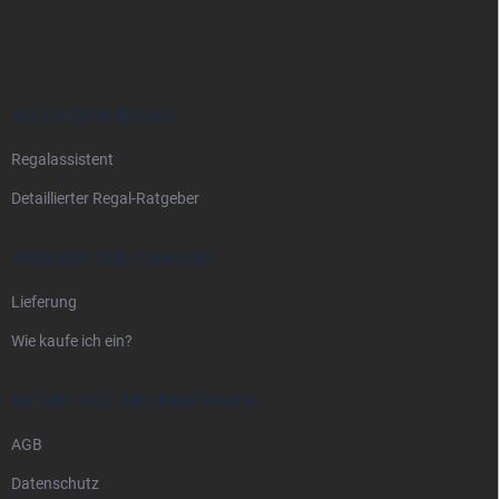
u
ß
z
e
i
ALLES ÜBER REGALE
l
Regalassistent
e
Detaillierter Regal-Ratgeber
VERSAND UND ZAHLUNG
Lieferung
Wie kaufe ich ein?
RECHTLICHE INFORMATIONEN
AGB
Datenschutz