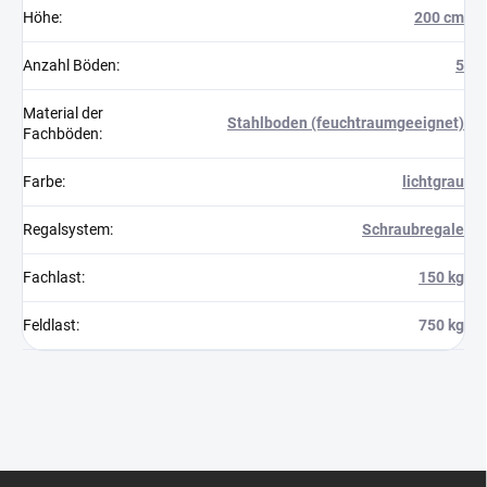
Höhe
:
200 cm
Anzahl Böden
:
5
Material der
Stahlboden (feuchtraumgeeignet)
Fachböden
:
Farbe
:
lichtgrau
Regalsystem
:
Schraubregale
Fachlast
:
150 kg
Feldlast
:
750 kg
F