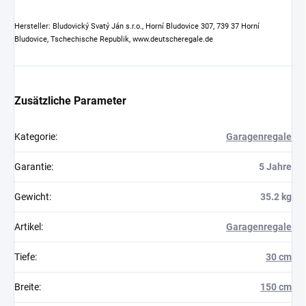
Hersteller: Bludovický Svatý Ján s.r.o., Horní Bludovice 307, 739 37 Horní
Bludovice, Tschechische Republik, www.deutscheregale.de
Zusätzliche Parameter
Kategorie
:
Garagenregale
Garantie
:
5 Jahre
Gewicht
:
35.2 kg
Artikel
:
Garagenregale
Tiefe
:
30 cm
Breite
:
150 cm