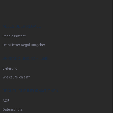
u
ß
z
e
i
ALLES ÜBER REGALE
l
Regalassistent
e
Detaillierter Regal-Ratgeber
VERSAND UND ZAHLUNG
Lieferung
Wie kaufe ich ein?
RECHTLICHE INFORMATIONEN
AGB
Datenschutz