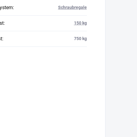
system
:
Schraubregale
st
:
150 kg
t
:
750 kg