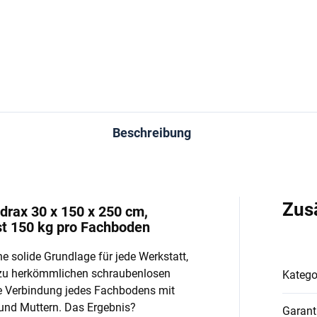
In den Warenkorb
In den Warenkorb
Beschreibung
Zus
drax 30 x 150 x 250 cm,
st 150 kg pro Fachboden
e solide Grundlage für jede Werkstatt,
 zu herkömmlichen schraubenlosen
Katego
e Verbindung jedes Fachbodens mit
und Muttern. Das Ergebnis?
Garant