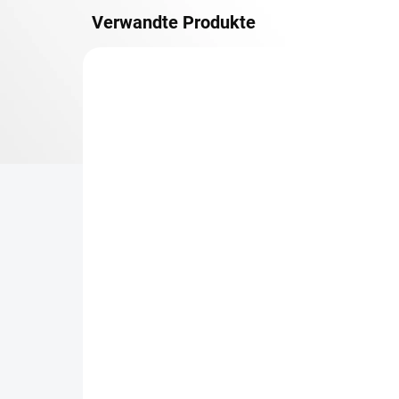
Verwandte Produkte
METALLBÖDEN
TOP: SCHRAUBREGALE
LIEFERZEIT CA. 21 TAGE
Zusatz-Fachboden
Be
Biedrax 30 x 150 cm,
Sc
Lichtgrau, Fachlast 150
Sc
kg
cm
€71,30
€6
€58,90 ohne MwSt.
€5,
−
+