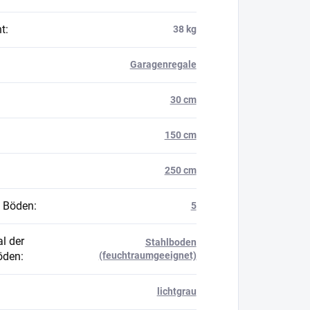
t
:
38 kg
Garagenregale
30 cm
150 cm
250 cm
 Böden
:
5
l der
Stahlboden
öden
:
(feuchtraumgeeignet)
lichtgrau