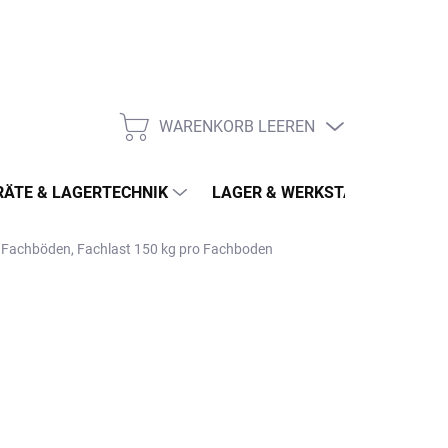
WARENKORB LEEREN
WARENKORB
ÄTE & LAGERTECHNIK
LAGER & WERKSTATT
MÖ
5 Fachböden, Fachlast 150 kg pro Fachboden