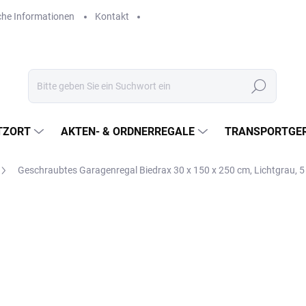
che Informationen
Kontakt
Suchen
TZORT
AKTEN- & ORDNERREGALE
TRANSPORTGER
Geschraubtes Garagenregal Biedrax 30 x 150 x 250 cm, Lichtgrau, 
€475,40
€392,90 ohne MwSt.
Verkaufspreis:
LIEFERZEIT CA. 21 TAGE