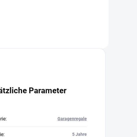
In den Warenkorb
ätzliche Parameter
rie
:
Garagenregale
ie
:
5 Jahre