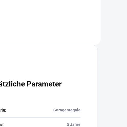
In den Warenkorb
ätzliche Parameter
rie
:
Garagenregale
ie
:
5 Jahre