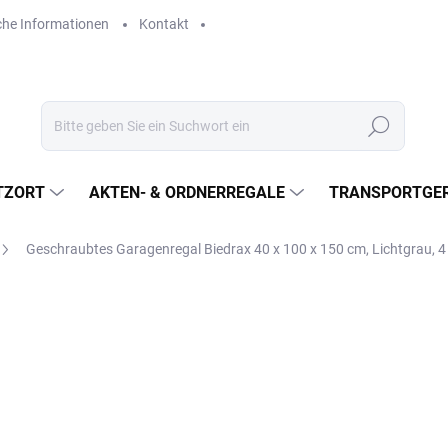
che Informationen
Kontakt
Suchen
TZORT
AKTEN- & ORDNERREGALE
TRANSPORTGER
Geschraubtes Garagenregal Biedrax 40 x 100 x 150 cm, Lichtgrau, 
€256
€211,60 ohne MwSt.
Verkaufspreis:
LIEFERZEIT CA. 21 TAGE