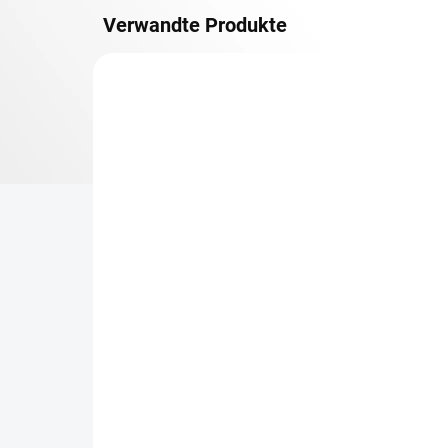
Verwandte Produkte
METALLBÖDEN
TOP: SCHRAUBREGALE
LIEFERZEIT CA. 21 TAGE
Zusatz-Fachboden
Be
Biedrax 40 x 100 cm,
Sc
Lichtgrau, Fachlast 150
Sc
kg
cm
€45,10
€6
€37,30 ohne MwSt.
€5,
−
+