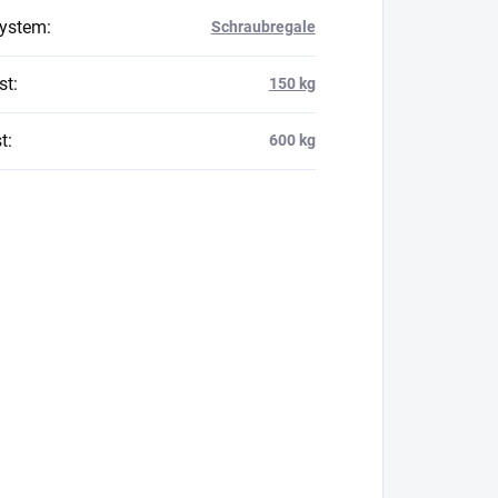
system
:
Schraubregale
st
:
150 kg
t
:
600 kg