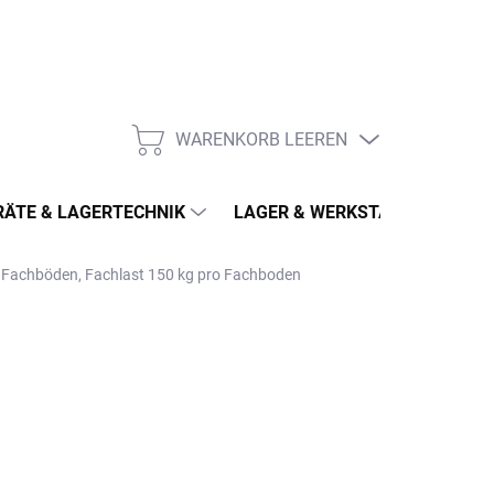
WARENKORB LEEREN
WARENKORB
ÄTE & LAGERTECHNIK
LAGER & WERKSTATT
MÖ
4 Fachböden, Fachlast 150 kg pro Fachboden