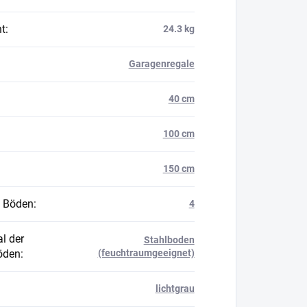
t
:
24.3 kg
Garagenregale
40 cm
100 cm
150 cm
 Böden
:
4
l der
Stahlboden
öden
:
(feuchtraumgeeignet)
lichtgrau