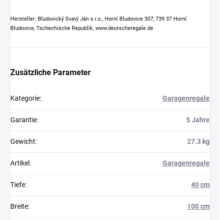
Hersteller: Bludovický Svatý Ján s.r.o., Horní Bludovice 307, 739 37 Horní
Bludovice, Tschechische Republik, www.deutscheregale.de
Zusätzliche Parameter
Kategorie
:
Garagenregale
Garantie
:
5 Jahre
Gewicht
:
27.3 kg
Artikel
:
Garagenregale
Tiefe
:
40 cm
Breite
:
100 cm