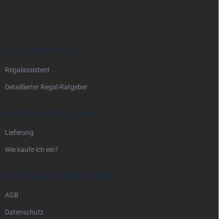
u
ß
z
e
i
ALLES ÜBER REGALE
l
Regalassistent
e
Detaillierter Regal-Ratgeber
VERSAND UND ZAHLUNG
Lieferung
Wie kaufe ich ein?
RECHTLICHE INFORMATIONEN
AGB
Datenschutz