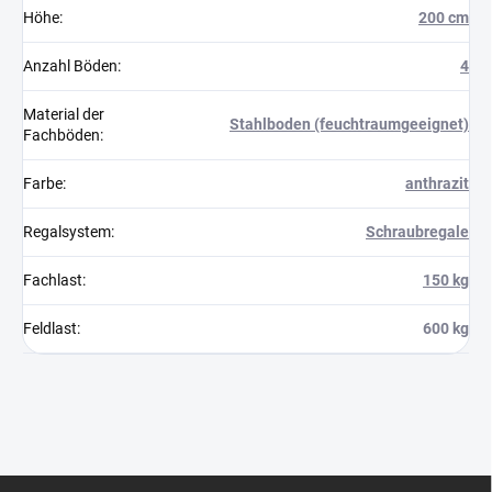
Höhe
:
200 cm
Anzahl Böden
:
4
Material der
Stahlboden (feuchtraumgeeignet)
Fachböden
:
Farbe
:
anthrazit
Regalsystem
:
Schraubregale
Fachlast
:
150 kg
Feldlast
:
600 kg
F