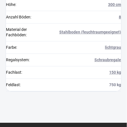
Höhe
:
300 cm
Anzahl Böden
:
8
Material der
Stahlboden (feuchtraumgeeignet)
Fachböden
:
Farbe
:
lichtgrau
Regalsystem
:
Schraubregale
Fachlast
:
150 kg
Feldlast
:
750 kg
F