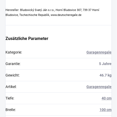
Hersteller: Bludovický Svatý Ján s.r.o., Horní Bludovice 307, 739 37 Horní
Bludovice, Tschechische Republik, www.deutscheregale.de
Zusätzliche Parameter
Kategorie
:
Garagenregale
Garantie
:
5 Jahre
Gewicht
:
46.7 kg
Artikel
:
Garagenregale
Tiefe
:
40 cm
Breite
:
100 cm