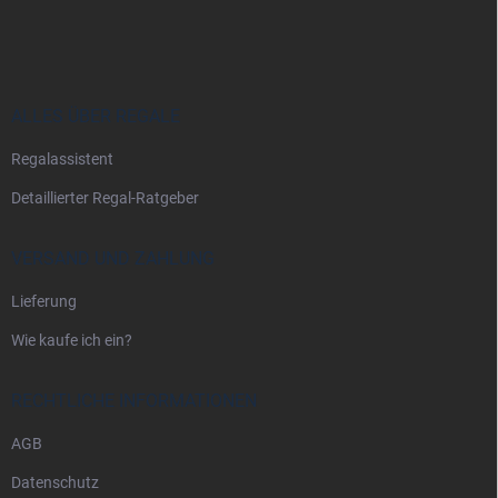
u
ß
z
e
i
ALLES ÜBER REGALE
l
Regalassistent
e
Detaillierter Regal-Ratgeber
VERSAND UND ZAHLUNG
Lieferung
Wie kaufe ich ein?
RECHTLICHE INFORMATIONEN
AGB
Datenschutz