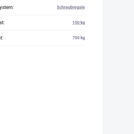
system
:
Schraubregale
st
:
150 kg
t
:
750 kg