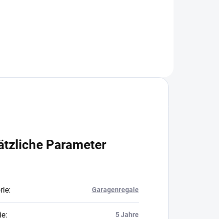
In den Warenkorb
ätzliche Parameter
rie
:
Garagenregale
ie
:
5 Jahre