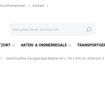
che Informationen
Kontakt
Suchen
TZORT
AKTEN- & ORDNERREGALE
TRANSPORTGER
Geschraubtes Garagenregal Biedrax 40 x 130 x 300 cm, Anthrazit, 
€568,90
€470,20 ohne MwSt.
Verkaufspreis:
LIEFERZEIT CA. 21 TAGE