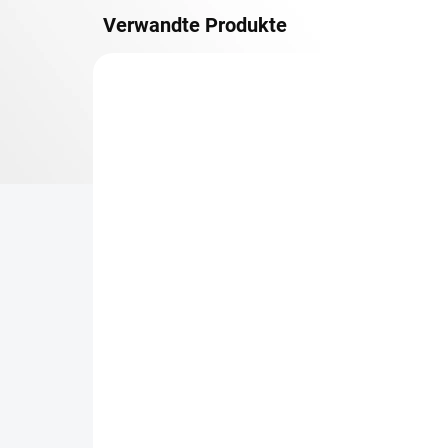
Verwandte Produkte
METALLBÖDEN
TOP: SCHRAUBREGALE
LIEFERZEIT CA. 21 TAGE
Zusatz-Fachboden
Be
Biedrax 40 x 130 cm,
Sc
Anthracit, Fachlast 150
Sc
kg
cm
€66,70
€6
€55,10 ohne MwSt.
€5,
−
+