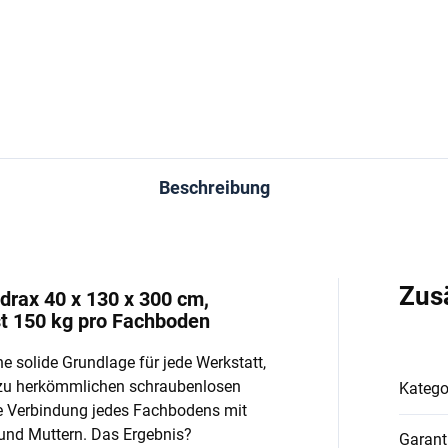
In den Warenkorb
In den Warenkorb
Beschreibung
Zus
drax 40 x 130 x 300 cm,
st 150 kg pro Fachboden
e solide Grundlage für jede Werkstatt,
 zu herkömmlichen schraubenlosen
Katego
e Verbindung jedes Fachbodens mit
und Muttern. Das Ergebnis?
Garant