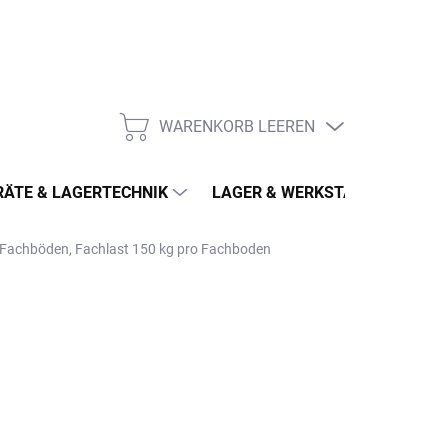
WARENKORB LEEREN
WARENKORB
ÄTE & LAGERTECHNIK
LAGER & WERKSTATT
MÖ
6 Fachböden, Fachlast 150 kg pro Fachboden