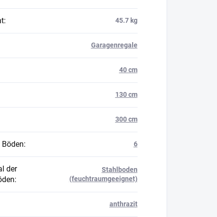
t
:
45.7 kg
Garagenregale
40 cm
130 cm
300 cm
 Böden
:
6
l der
Stahlboden
öden
:
(feuchtraumgeeignet)
anthrazit