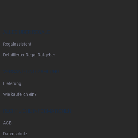
u
ß
z
e
i
ALLES ÜBER REGALE
l
Regalassistent
e
Detaillierter Regal-Ratgeber
VERSAND UND ZAHLUNG
Lieferung
Wie kaufe ich ein?
RECHTLICHE INFORMATIONEN
AGB
Datenschutz