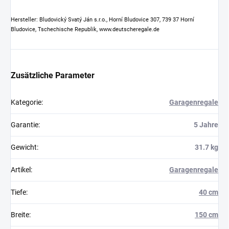
Hersteller: Bludovický Svatý Ján s.r.o., Horní Bludovice 307, 739 37 Horní
Bludovice, Tschechische Republik, www.deutscheregale.de
Zusätzliche Parameter
Kategorie
:
Garagenregale
Garantie
:
5 Jahre
Gewicht
:
31.7 kg
Artikel
:
Garagenregale
Tiefe
:
40 cm
Breite
:
150 cm