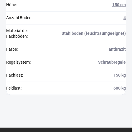
Höhe
:
150 cm
Anzahl Böden
:
4
Material der
Stahlboden (feuchtraumgeeignet)
Fachböden
:
Farbe
:
anthrazit
Regalsystem
:
Schraubregale
Fachlast
:
150 kg
Feldlast
:
600 kg
F