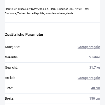
Hersteller: Bludovický Svatý Ján s.r.o., Horní Bludovice 307, 739 37 Horní
Bludovice, Tschechische Republik, www.deutscheregale.de
Zusätzliche Parameter
Kategorie
:
Garagenregale
Garantie
:
5 Jahre
Gewicht
:
31.7 kg
Artikel
:
Garagenregale
Tiefe
:
40 cm
Breite
:
150 cm