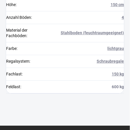
Höhe
:
150 cm
Anzahl Böden
:
4
Material der
Stahlboden (feuchtraumgeeignet)
Fachböden
:
Farbe
:
lichtgrau
Regalsystem
:
Schraubregale
Fachlast
:
150 kg
Feldlast
:
600 kg
F