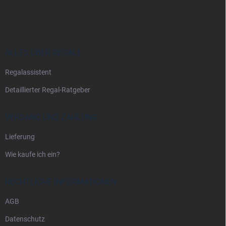
u
ß
z
e
i
ALLES ÜBER REGALE
l
Regalassistent
e
Detaillierter Regal-Ratgeber
VERSAND UND ZAHLUNG
Lieferung
Wie kaufe ich ein?
RECHTLICHE INFORMATIONEN
AGB
Datenschutz