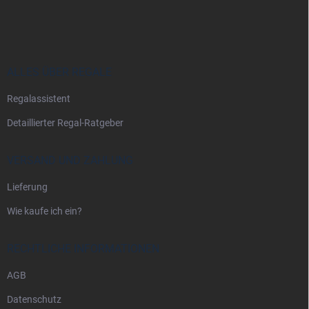
u
ß
z
e
i
ALLES ÜBER REGALE
l
Regalassistent
e
Detaillierter Regal-Ratgeber
VERSAND UND ZAHLUNG
Lieferung
Wie kaufe ich ein?
RECHTLICHE INFORMATIONEN
AGB
Datenschutz