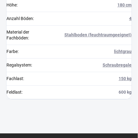
Höhe
:
180 cm
Anzahl Böden
:
4
Material der
Stahlboden (feuchtraumgeeignet)
Fachböden
:
Farbe
:
lichtgrau
Regalsystem
:
Schraubregale
Fachlast
:
150 kg
Feldlast
:
600 kg
F