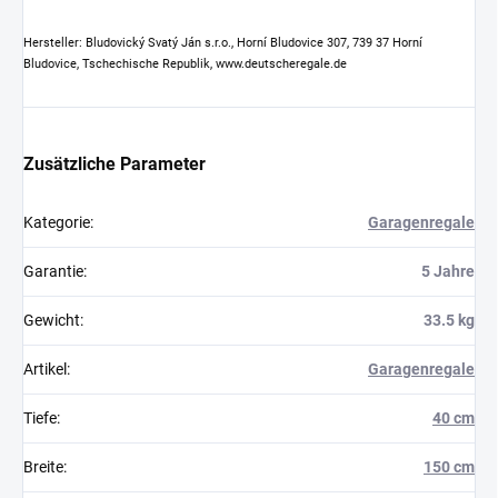
Hersteller: Bludovický Svatý Ján s.r.o., Horní Bludovice 307, 739 37 Horní
Bludovice, Tschechische Republik, www.deutscheregale.de
Zusätzliche Parameter
Kategorie
:
Garagenregale
Garantie
:
5 Jahre
Gewicht
:
33.5 kg
Artikel
:
Garagenregale
Tiefe
:
40 cm
Breite
:
150 cm