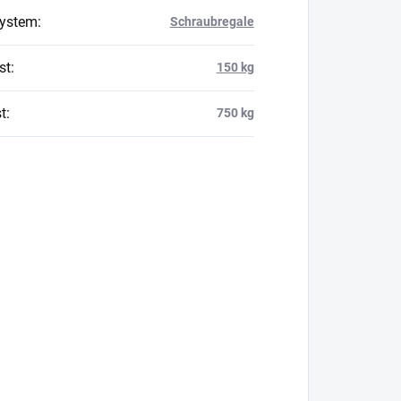
system
:
Schraubregale
st
:
150 kg
t
:
750 kg