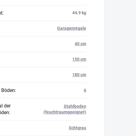
t
:
44.9 kg
Garagenregale
40 cm
150 cm
180 cm
 Böden
:
6
l der
Stahlboden
öden
:
(feuchtraumgeeignet)
lichtgrau