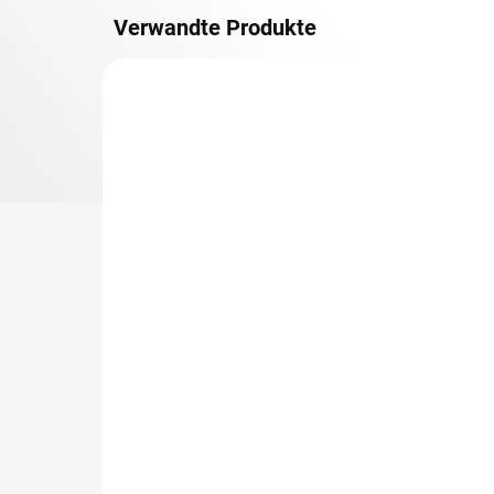
Verwandte Produkte
METALLBÖDEN
TOP: SCHRAUBREGALE
LIEFERZEIT CA. 21 TAGE
Zusatz-Fachboden
Be
Biedrax 40 x 150 cm,
Sc
Lichtgrau, Fachlast 150
Sc
kg
cm
€76,70
€6
€63,40 ohne MwSt.
€5,
−
+