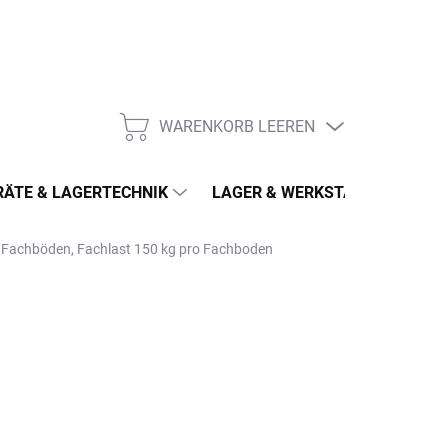
WARENKORB LEEREN
WARENKORB
ÄTE & LAGERTECHNIK
LAGER & WERKSTATT
MÖ
6 Fachböden, Fachlast 150 kg pro Fachboden