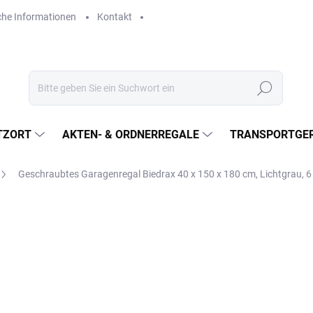
che Informationen
Kontakt
Suchen
TZORT
AKTEN- & ORDNERREGALE
TRANSPORTGER
Geschraubtes Garagenregal Biedrax 40 x 150 x 180 cm, Lichtgrau, 
€548,40
€453,20 ohne MwSt.
Verkaufspreis:
LIEFERZEIT CA. 21 TAGE