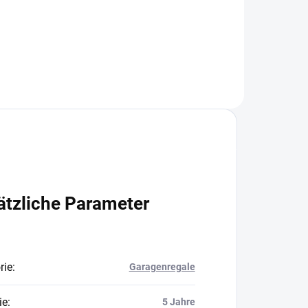
In den Warenkorb
ätzliche Parameter
rie
:
Garagenregale
ie
:
5 Jahre