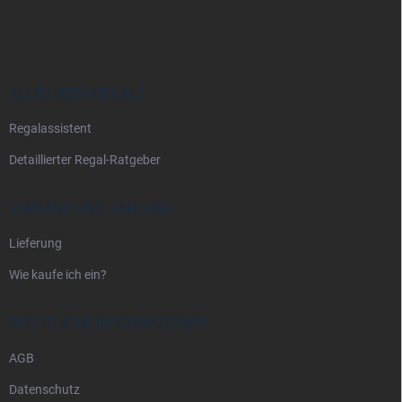
u
ß
z
e
i
ALLES ÜBER REGALE
l
Regalassistent
e
Detaillierter Regal-Ratgeber
VERSAND UND ZAHLUNG
Lieferung
Wie kaufe ich ein?
RECHTLICHE INFORMATIONEN
AGB
Datenschutz