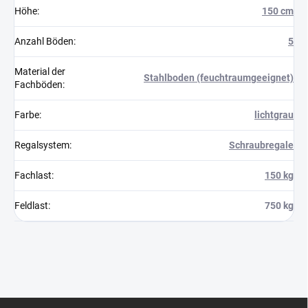
Höhe
:
150 cm
Anzahl Böden
:
5
Material der
Stahlboden (feuchtraumgeeignet)
Fachböden
:
Farbe
:
lichtgrau
Regalsystem
:
Schraubregale
Fachlast
:
150 kg
Feldlast
:
750 kg
F