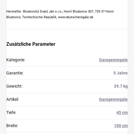
Hersteller: Bludovický Svatý Ján s.r.o., Horní Bludovice 307, 739 37 Horní
Bludovice, Tschechische Republik, www.deutscheregale.de
Zusätzliche Parameter
Kategorie
:
Garagenregale
Garantie
:
5 Jahre
Gewicht
:
29.7 kg
Artikel
:
Garagenregale
Tiefe
:
45 cm
Breite
:
100 cm