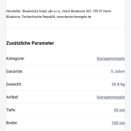
Hersteller: Bludovický Svatý Ján s.r.o., Horní Bludovice 307, 739 37 Horní
Bludovice, Tschechische Republik, www.deutscheregale.de
Zusätzliche Parameter
Kategorie
:
Garagenregale
Garantie
:
5 Jahre
Gewicht
:
36.8 kg
Artikel
:
Garagenregale
Tiefe
:
45 cm
Breite
:
100 cm