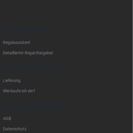
u
ß
z
e
i
ALLES ÜBER REGALE
l
Regalassistent
e
Detaillierter Regal-Ratgeber
VERSAND UND ZAHLUNG
Lieferung
Wie kaufe ich ein?
RECHTLICHE INFORMATIONEN
AGB
Datenschutz