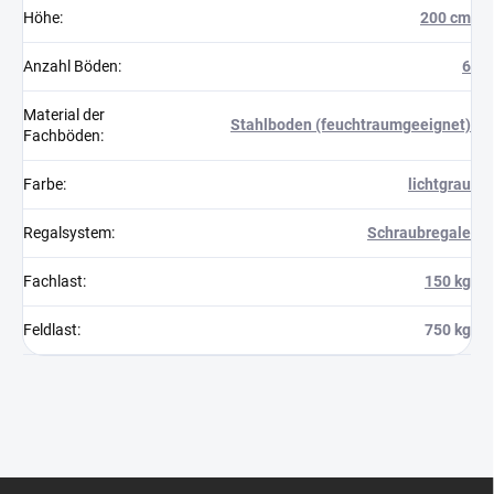
Höhe
:
200 cm
Anzahl Böden
:
6
Material der
Stahlboden (feuchtraumgeeignet)
Fachböden
:
Farbe
:
lichtgrau
Regalsystem
:
Schraubregale
Fachlast
:
150 kg
Feldlast
:
750 kg
F