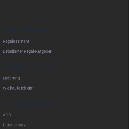
u
ß
z
e
i
ALLES ÜBER REGALE
l
Regalassistent
e
Detaillierter Regal-Ratgeber
VERSAND UND ZAHLUNG
Lieferung
Wie kaufe ich ein?
RECHTLICHE INFORMATIONEN
AGB
Datenschutz