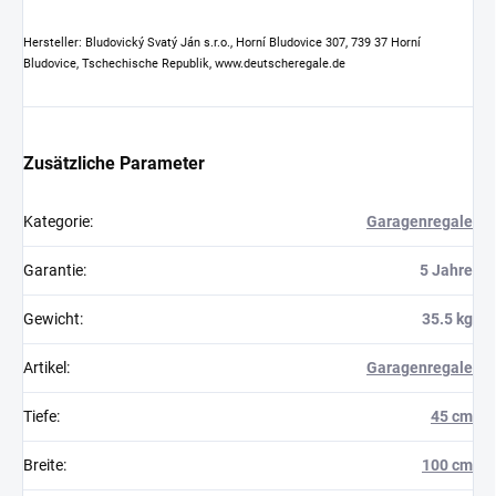
Hersteller: Bludovický Svatý Ján s.r.o., Horní Bludovice 307, 739 37 Horní
Bludovice, Tschechische Republik, www.deutscheregale.de
Zusätzliche Parameter
Kategorie
:
Garagenregale
Garantie
:
5 Jahre
Gewicht
:
35.5 kg
Artikel
:
Garagenregale
Tiefe
:
45 cm
Breite
:
100 cm