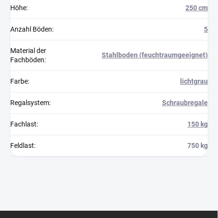
Höhe
:
250 cm
Anzahl Böden
:
5
Material der
Stahlboden (feuchtraumgeeignet)
Fachböden
:
Farbe
:
lichtgrau
Regalsystem
:
Schraubregale
Fachlast
:
150 kg
Feldlast
:
750 kg
F