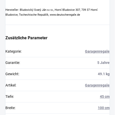
Hersteller: Bludovický Svatý Ján s.r.o., Horní Bludovice 307, 739 37 Horní
Bludovice, Tschechische Republik, www.deutscheregale.de
Zusätzliche Parameter
Kategorie
:
Garagenregale
Garantie
:
5 Jahre
Gewicht
:
49.1 kg
Artikel
:
Garagenregale
Tiefe
:
45 cm
Breite
:
100 cm