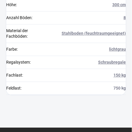
Höhe
:
300 cm
Anzahl Böden
:
8
Material der
Stahlboden (feuchtraumgeeignet)
Fachböden
:
Farbe
:
lichtgrau
Regalsystem
:
Schraubregale
Fachlast
:
150 kg
Feldlast
:
750 kg
F