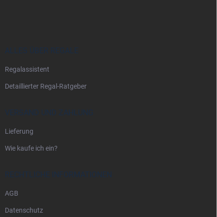
u
ß
z
e
i
ALLES ÜBER REGALE
l
Regalassistent
e
Detaillierter Regal-Ratgeber
VERSAND UND ZAHLUNG
Lieferung
Wie kaufe ich ein?
RECHTLICHE INFORMATIONEN
AGB
Datenschutz