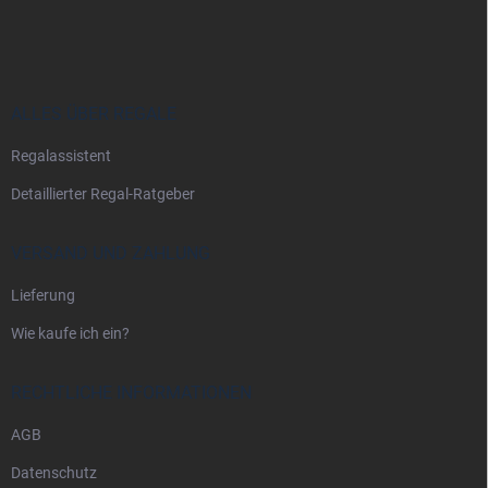
u
ß
z
e
i
ALLES ÜBER REGALE
l
Regalassistent
e
Detaillierter Regal-Ratgeber
VERSAND UND ZAHLUNG
Lieferung
Wie kaufe ich ein?
RECHTLICHE INFORMATIONEN
AGB
Datenschutz