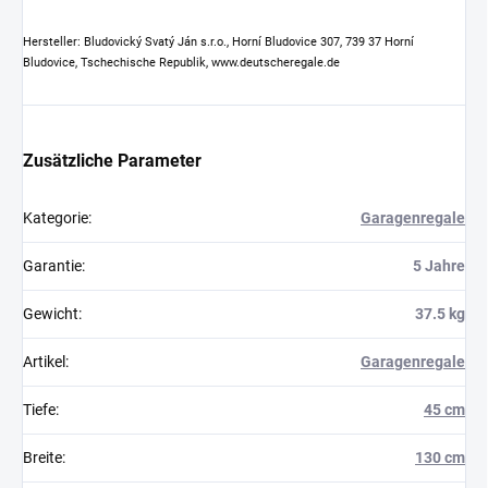
Hersteller: Bludovický Svatý Ján s.r.o., Horní Bludovice 307, 739 37 Horní
Bludovice, Tschechische Republik, www.deutscheregale.de
Zusätzliche Parameter
Kategorie
:
Garagenregale
Garantie
:
5 Jahre
Gewicht
:
37.5 kg
Artikel
:
Garagenregale
Tiefe
:
45 cm
Breite
:
130 cm