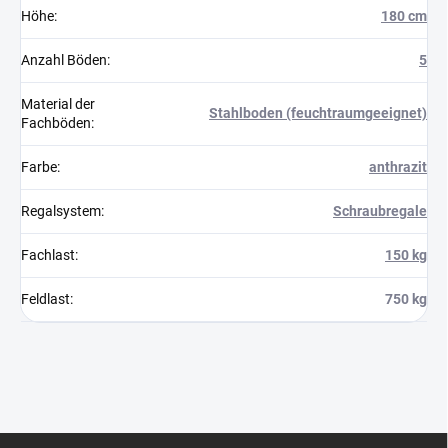
Höhe
:
180 cm
Anzahl Böden
:
5
Material der
Stahlboden (feuchtraumgeeignet)
Fachböden
:
Farbe
:
anthrazit
Regalsystem
:
Schraubregale
Fachlast
:
150 kg
Feldlast
:
750 kg
F