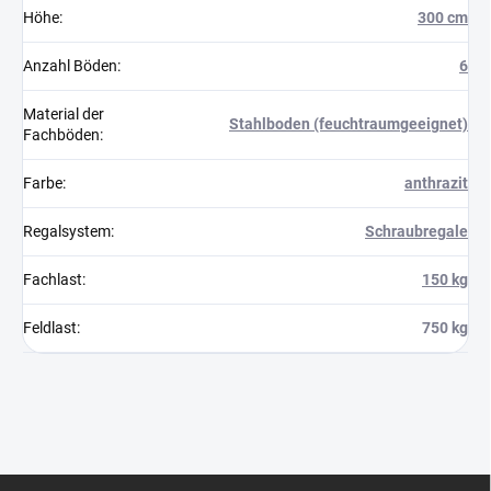
Höhe
:
300 cm
Anzahl Böden
:
6
Material der
Stahlboden (feuchtraumgeeignet)
Fachböden
:
Farbe
:
anthrazit
Regalsystem
:
Schraubregale
Fachlast
:
150 kg
Feldlast
:
750 kg
F