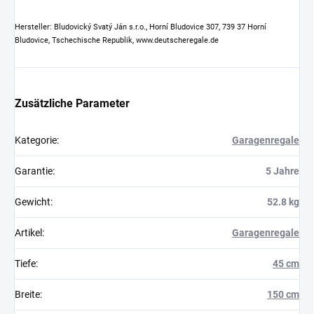
Hersteller: Bludovický Svatý Ján s.r.o., Horní Bludovice 307, 739 37 Horní
Bludovice, Tschechische Republik, www.deutscheregale.de
Zusätzliche Parameter
Kategorie
:
Garagenregale
Garantie
:
5 Jahre
Gewicht
:
52.8 kg
Artikel
:
Garagenregale
Tiefe
:
45 cm
Breite
:
150 cm