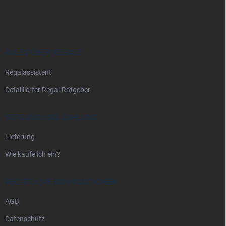
u
ß
z
e
i
ALLES ÜBER REGALE
l
Regalassistent
e
Detaillierter Regal-Ratgeber
VERSAND UND ZAHLUNG
Lieferung
Wie kaufe ich ein?
RECHTLICHE INFORMATIONEN
AGB
Datenschutz