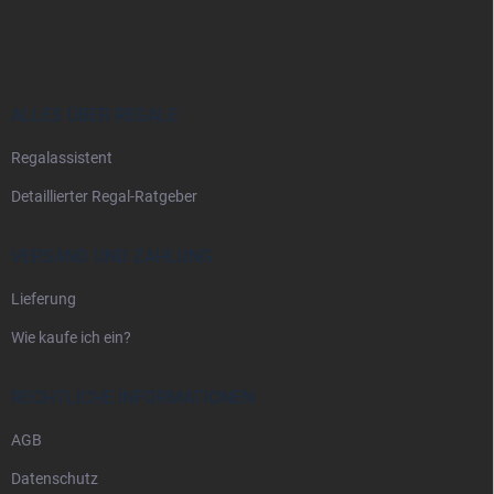
u
ß
z
e
i
ALLES ÜBER REGALE
l
Regalassistent
e
Detaillierter Regal-Ratgeber
VERSAND UND ZAHLUNG
Lieferung
Wie kaufe ich ein?
RECHTLICHE INFORMATIONEN
AGB
Datenschutz