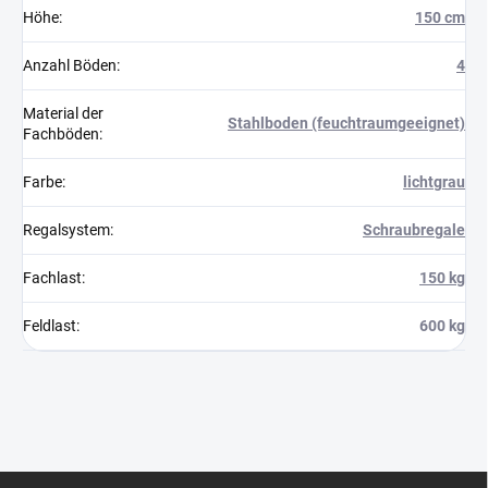
Höhe
:
150 cm
Anzahl Böden
:
4
Material der
Stahlboden (feuchtraumgeeignet)
Fachböden
:
Farbe
:
lichtgrau
Regalsystem
:
Schraubregale
Fachlast
:
150 kg
Feldlast
:
600 kg
F