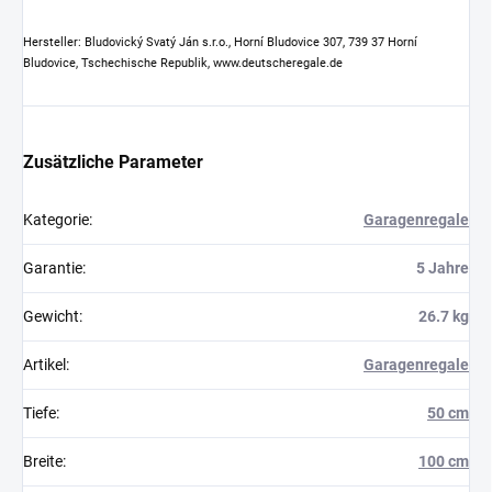
Hersteller: Bludovický Svatý Ján s.r.o., Horní Bludovice 307, 739 37 Horní
Bludovice, Tschechische Republik, www.deutscheregale.de
Zusätzliche Parameter
Kategorie
:
Garagenregale
Garantie
:
5 Jahre
Gewicht
:
26.7 kg
Artikel
:
Garagenregale
Tiefe
:
50 cm
Breite
:
100 cm