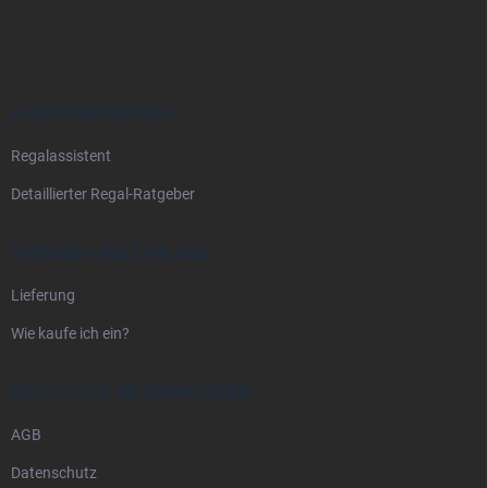
u
ß
z
e
i
ALLES ÜBER REGALE
l
Regalassistent
e
Detaillierter Regal-Ratgeber
VERSAND UND ZAHLUNG
Lieferung
Wie kaufe ich ein?
RECHTLICHE INFORMATIONEN
AGB
Datenschutz