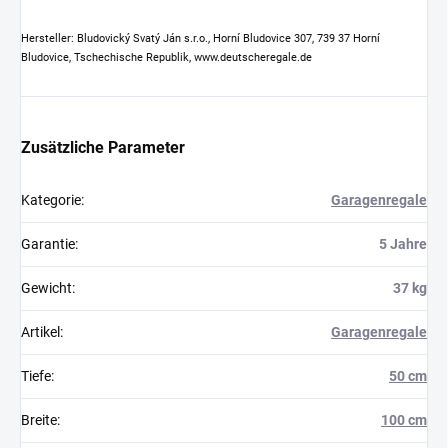
Hersteller: Bludovický Svatý Ján s.r.o., Horní Bludovice 307, 739 37 Horní
Bludovice, Tschechische Republik, www.deutscheregale.de
Zusätzliche Parameter
Kategorie
:
Garagenregale
Garantie
:
5 Jahre
Gewicht
:
37 kg
Artikel
:
Garagenregale
Tiefe
:
50 cm
Breite
:
100 cm