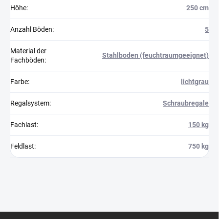
Höhe
:
250 cm
Anzahl Böden
:
5
Material der
Stahlboden (feuchtraumgeeignet)
Fachböden
:
Farbe
:
lichtgrau
Regalsystem
:
Schraubregale
Fachlast
:
150 kg
Feldlast
:
750 kg
F