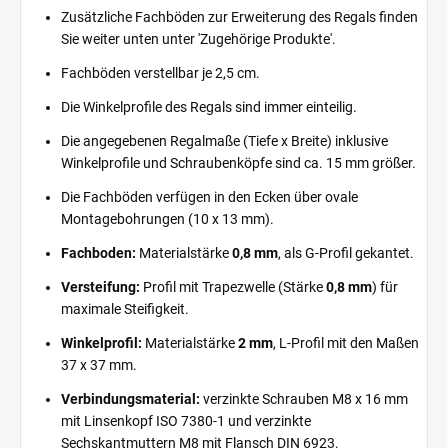
Zusätzliche Fachböden zur Erweiterung des Regals finden
Sie weiter unten unter 'Zugehörige Produkte'.
Fachböden verstellbar je 2,5 cm.
Die Winkelprofile des Regals sind immer einteilig.
Die angegebenen Regalmaße (Tiefe x Breite) inklusive
Winkelprofile und Schraubenköpfe sind ca. 15 mm größer.
Die Fachböden verfügen in den Ecken über ovale
Montagebohrungen (10 x 13 mm).
Fachboden:
Materialstärke
0,8 mm
, als G-Profil gekantet.
Versteifung:
Profil mit Trapezwelle (Stärke
0,8 mm
) für
maximale Steifigkeit.
Winkelprofil:
Materialstärke
2 mm
, L-Profil mit den Maßen
37 x 37 mm.
Verbindungsmaterial:
verzinkte Schrauben M8 x 16 mm
mit Linsenkopf ISO 7380-1 und verzinkte
Sechskantmuttern M8 mit Flansch DIN 6923.