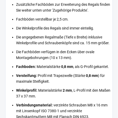
Zusätzliche Fachböden zur Erweiterung des Regals finden
Sie weiter unten unter 'Zugehörige Produkte'.
Fachböden verstellbar je 2,5 cm.
Die Winkelprofile des Regals sind immer einteilig.
Die angegebenen Regalmaße (Tiefe x Breite) inklusive
Winkelprofile und Schraubenköpfe sind ca. 15 mm größer.
Die Fachböden verfügen in den Ecken über ovale
Montagebohrungen (10 x 13 mm).
Fachboden:
Materialstärke
0,8 mm
, als G-Profil gekantet.
Versteifung:
Profil mit Trapezwelle (Stärke
0,8 mm
) für
maximale Steifigkeit.
Winkelprofil:
Materialstärke
2 mm
, L-Profil mit den Maßen
37 x 37 mm.
Verbindungsmaterial:
verzinkte Schrauben M8 x 16 mm
mit Linsenkopf ISO 7380-1 und verzinkte
Sechskantmuttern M8 mit Flansch DIN 6923.