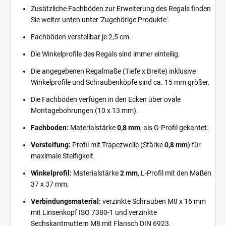
Zusätzliche Fachböden zur Erweiterung des Regals finden
Sie weiter unten unter 'Zugehörige Produkte'.
Fachböden verstellbar je 2,5 cm.
Die Winkelprofile des Regals sind immer einteilig.
Die angegebenen Regalmaße (Tiefe x Breite) inklusive
Winkelprofile und Schraubenköpfe sind ca. 15 mm größer.
Die Fachböden verfügen in den Ecken über ovale
Montagebohrungen (10 x 13 mm).
Fachboden:
Materialstärke
0,8 mm
, als G-Profil gekantet.
Versteifung:
Profil mit Trapezwelle (Stärke
0,8 mm
) für
maximale Steifigkeit.
Winkelprofil:
Materialstärke
2 mm
, L-Profil mit den Maßen
37 x 37 mm.
Verbindungsmaterial:
verzinkte Schrauben M8 x 16 mm
mit Linsenkopf ISO 7380-1 und verzinkte
Sechskantmuttern M8 mit Flansch DIN 6923.