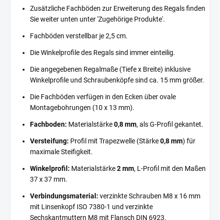
Zusätzliche Fachböden zur Erweiterung des Regals finden
Sie weiter unten unter 'Zugehörige Produkte'.
Fachböden verstellbar je 2,5 cm.
Die Winkelprofile des Regals sind immer einteilig.
Die angegebenen Regalmaße (Tiefe x Breite) inklusive
Winkelprofile und Schraubenköpfe sind ca. 15 mm größer.
Die Fachböden verfügen in den Ecken über ovale
Montagebohrungen (10 x 13 mm).
Fachboden:
Materialstärke
0,8 mm
, als G-Profil gekantet.
Versteifung:
Profil mit Trapezwelle (Stärke
0,8 mm
) für
maximale Steifigkeit.
Winkelprofil:
Materialstärke
2 mm
, L-Profil mit den Maßen
37 x 37 mm.
Verbindungsmaterial:
verzinkte Schrauben M8 x 16 mm
mit Linsenkopf ISO 7380-1 und verzinkte
Sechskantmuttern M8 mit Flansch DIN 6923.