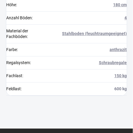
Höhe
:
180 cm
Anzahl Böden
:
4
Material der
Stahlboden (feuchtraumgeeignet)
Fachböden
:
Farbe
:
anthrazit
Regalsystem
:
Schraubregale
Fachlast
:
150 kg
Feldlast
:
600 kg
F