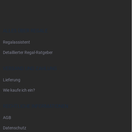
u
ß
z
e
i
ALLES ÜBER REGALE
l
Regalassistent
e
Detaillierter Regal-Ratgeber
VERSAND UND ZAHLUNG
Lieferung
Wie kaufe ich ein?
RECHTLICHE INFORMATIONEN
AGB
Datenschutz