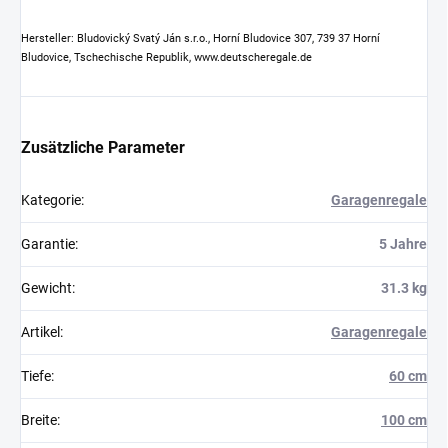
Hersteller: Bludovický Svatý Ján s.r.o., Horní Bludovice 307, 739 37 Horní
Bludovice, Tschechische Republik, www.deutscheregale.de
Zusätzliche Parameter
Kategorie
:
Garagenregale
Garantie
:
5 Jahre
Gewicht
:
31.3 kg
Artikel
:
Garagenregale
Tiefe
:
60 cm
Breite
:
100 cm