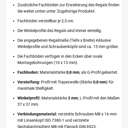
Zusätzliche Fachböden zur Erweiterung des Regals finden
Sie weiter unten unter 'Zugehörige Produkte'.
Fachböden verstellbar je 2,5 cm.
Die Winkelprofile des Regals sind immer einteilig.
Die angegebenen Regalmaße (Tiefe x Breite) inklusive
Winkelprofile und Schraubenköpfe sind ca. 15 mm größer.
Die Fachböden verfügen in den Ecken über ovale
Montagebohrungen (10 x 13 mm).
Fachboden:
Materialstärke
0,8 mm
, als G-Profil gekantet.
Versteifung:
Profil mit Trapezwelle (Stärke
0,8 mm
) für
maximale Steifigkeit.
Winkelprofil:
Materialstärke
2 mm
, L-Profil mit den Maßen
37 x 37 mm.
Verbindungsmaterial:
verzinkte Schrauben M8 x 16 mm
mit Linsenkopf ISO 7380-1 und verzinkte
Sechskantmuttern M8 mit Flansch DIN 6923.