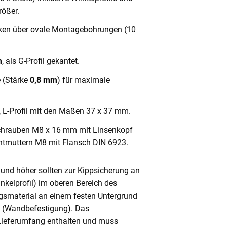
ößer.
cken über ovale Montagebohrungen (10
m
, als G-Profil gekantet.
e (Stärke
0,8 mm
) für maximale
, L-Profil mit den Maßen 37 x 37 mm.
chrauben M8 x 16 mm mit Linsenkopf
ntmuttern M8 mit Flansch DIN 6923.
und höher sollten zur Kippsicherung an
nkelprofil) im oberen Bereich des
gsmaterial an einem festen Untergrund
n (Wandbefestigung). Das
 Lieferumfang enthalten und muss