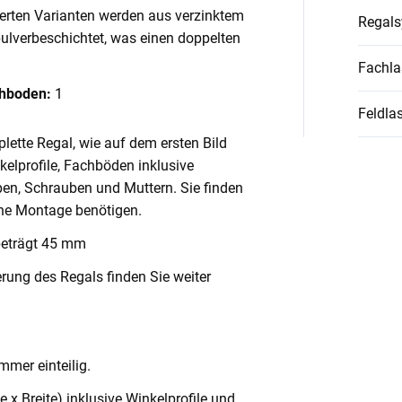
ierten Varianten werden aus verzinktem
Regal
pulverbeschichtet, was einen doppelten
Fachla
chboden:
1
Feldlas
lette Regal, wie auf dem ersten Bild
nkelprofile, Fachböden inklusive
en, Schrauben und Muttern. Sie finden
ache Montage benötigen.
beträgt 45 mm
rung des Regals finden Sie weiter
mmer einteilig.
x Breite) inklusive Winkelprofile und