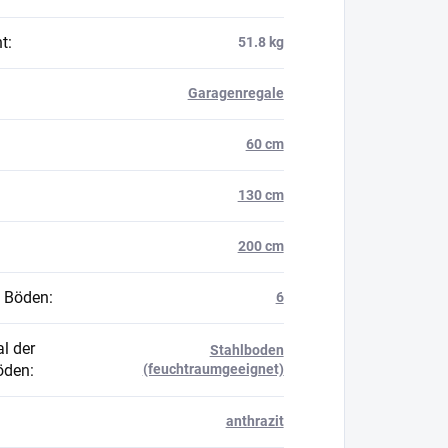
t
:
51.8 kg
Garagenregale
60 cm
130 cm
200 cm
 Böden
:
6
l der
Stahlboden
öden
:
(feuchtraumgeeignet)
anthrazit