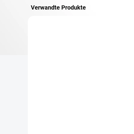
Verwandte Produkte
METALLBÖDEN
TOP: SCHRAUBREGALE
LIEFERZEIT CA. 21 TAGE
Zusatz-Fachboden
Be
Biedrax 60 x 130 cm,
Sc
Anthracit, Fachlast 150
Sc
kg
cm
€86,80
€7
€71,70 ohne MwSt.
€6,
−
+