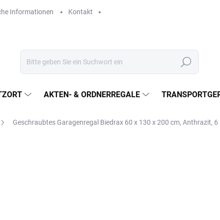
che Informationen
Kontakt
Suchen
TZORT
AKTEN- & ORDNERREGALE
TRANSPORTGER
Geschraubtes Garagenregal Biedrax 60 x 130 x 200 cm, Anthrazit, 
€621,70
€513,80 ohne MwSt.
Verkaufspreis:
LIEFERZEIT CA. 21 TAGE