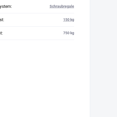
system
:
Schraubregale
st
:
150 kg
t
:
750 kg