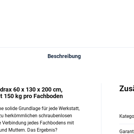
In den Warenkorb
In den Warenkorb
Beschreibung
Zus
drax 60 x 130 x 200 cm,
st 150 kg pro Fachboden
e solide Grundlage für jede Werkstatt,
 zu herkömmlichen schraubenlosen
Katego
e Verbindung jedes Fachbodens mit
und Muttern. Das Ergebnis?
Garant