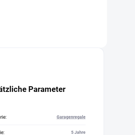
In den Warenkorb
ätzliche Parameter
rie
:
Garagenregale
ie
:
5 Jahre