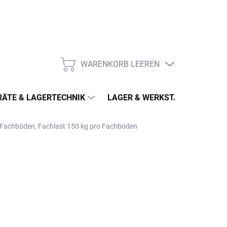
WARENKORB LEEREN
WARENKORB
ÄTE & LAGERTECHNIK
LAGER & WERKSTATT
MÖ
6 Fachböden, Fachlast 150 kg pro Fachboden