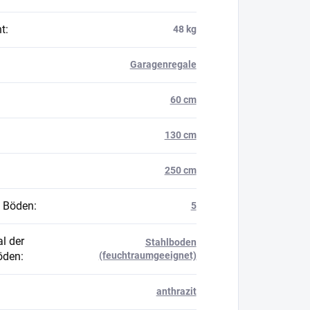
t
:
48 kg
Garagenregale
60 cm
130 cm
250 cm
 Böden
:
5
l der
Stahlboden
öden
:
(feuchtraumgeeignet)
anthrazit