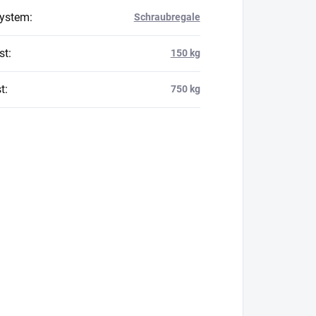
system
:
Schraubregale
st
:
150 kg
t
:
750 kg