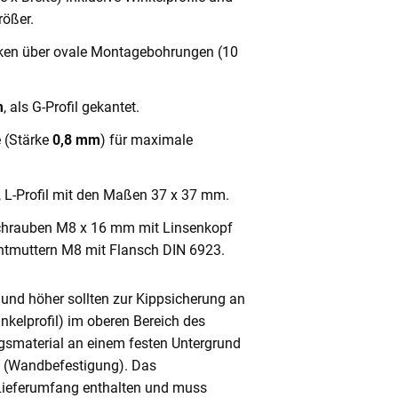
ößer.
cken über ovale Montagebohrungen (10
m
, als G-Profil gekantet.
e (Stärke
0,8 mm
) für maximale
, L-Profil mit den Maßen 37 x 37 mm.
chrauben M8 x 16 mm mit Linsenkopf
ntmuttern M8 mit Flansch DIN 6923.
und höher sollten zur Kippsicherung an
nkelprofil) im oberen Bereich des
gsmaterial an einem festen Untergrund
n (Wandbefestigung). Das
 Lieferumfang enthalten und muss