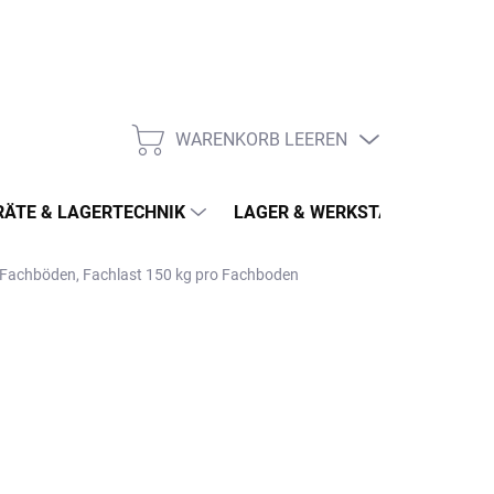
WARENKORB LEEREN
WARENKORB
ÄTE & LAGERTECHNIK
LAGER & WERKSTATT
MÖ
5 Fachböden, Fachlast 150 kg pro Fachboden