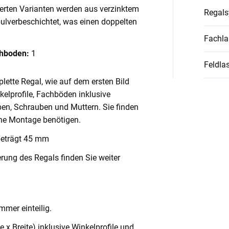
ierten Varianten werden aus verzinktem
Regal
pulverbeschichtet, was einen doppelten
Fachla
chboden:
1
Feldlas
lette Regal, wie auf dem ersten Bild
nkelprofile, Fachböden inklusive
en, Schrauben und Muttern. Sie finden
ache Montage benötigen.
beträgt 45 mm
rung des Regals finden Sie weiter
mmer einteilig.
x Breite) inklusive Winkelprofile und