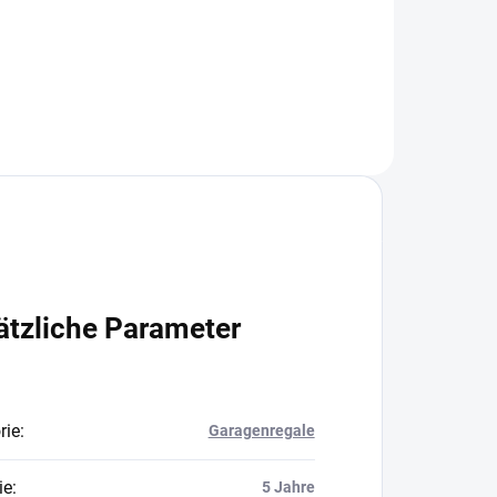
In den Warenkorb
ätzliche Parameter
rie
:
Garagenregale
ie
:
5 Jahre