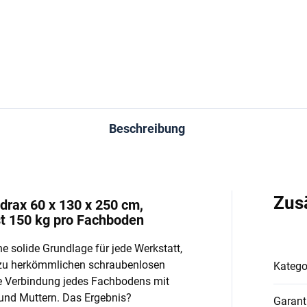
In den Warenkorb
In den Warenkorb
Beschreibung
Zus
drax 60 x 130 x 250 cm,
st 150 kg pro Fachboden
e solide Grundlage für jede Werkstatt,
 zu herkömmlichen schraubenlosen
Katego
e Verbindung jedes Fachbodens mit
und Muttern. Das Ergebnis?
Garant