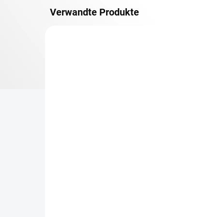
Verwandte Produkte
METALLBÖDEN
TOP: SCHRAUBREGALE
LIEFERZEIT CA. 21 TAGE
Zusatz-Fachboden
Be
Biedrax 60 x 130 cm,
Sc
Anthracit, Fachlast 150
Sc
kg
cm
€86,80
€7
€71,70 ohne MwSt.
€6,
−
+