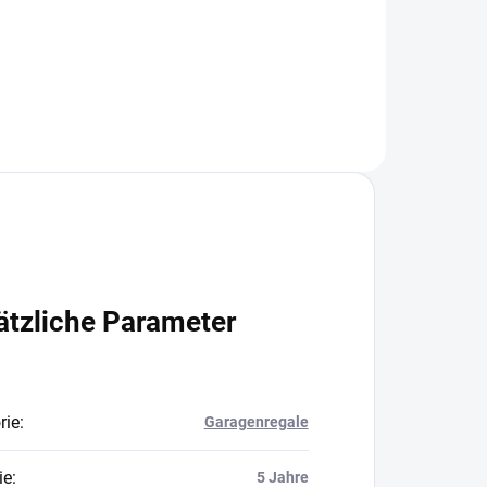
In den Warenkorb
ätzliche Parameter
rie
:
Garagenregale
ie
:
5 Jahre