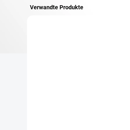
Verwandte Produkte
METALLBÖDEN
TOP: SCHRAUBREGALE
LIEFERZEIT CA. 21 TAGE
Zusatz-Fachboden
Be
Biedrax 60 x 150 cm,
Sc
Anthracit, Fachlast 150
Sc
kg
cm
€103,30
€7
€85,40 ohne MwSt.
€6,
−
+