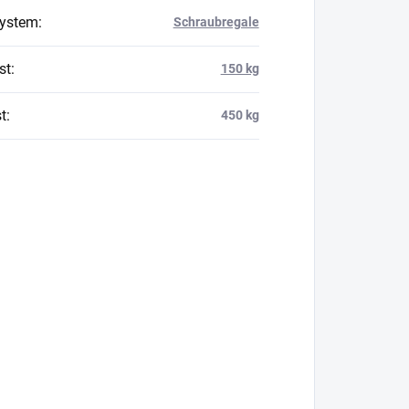
system
:
Schraubregale
st
:
150 kg
t
:
450 kg