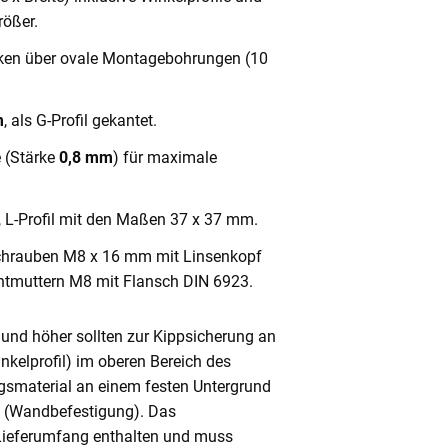
ößer.
cken über ovale Montagebohrungen (10
m
, als G-Profil gekantet.
e (Stärke
0,8 mm
) für maximale
, L-Profil mit den Maßen 37 x 37 mm.
chrauben M8 x 16 mm mit Linsenkopf
ntmuttern M8 mit Flansch DIN 6923.
und höher sollten zur Kippsicherung an
nkelprofil) im oberen Bereich des
gsmaterial an einem festen Untergrund
n (Wandbefestigung). Das
 Lieferumfang enthalten und muss