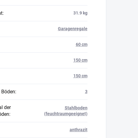
t
:
31.9 kg
Garagenregale
60 cm
150 cm
150 cm
 Böden
:
3
l der
Stahlboden
öden
:
(feuchtraumgeeignet)
anthrazit