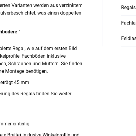
ierten Varianten werden aus verzinktem
Regal
pulverbeschichtet, was einen doppelten
Fachla
chboden:
1
Feldlas
lette Regal, wie auf dem ersten Bild
nkelprofile, Fachböden inklusive
en, Schrauben und Muttern. Sie finden
ache Montage benötigen.
beträgt 45 mm
rung des Regals finden Sie weiter
mmer einteilig.
x Breite) inklusive Winkelprofile und