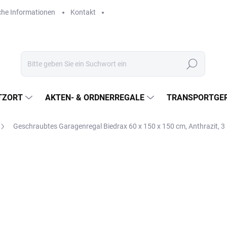
che Informationen
Kontakt
Suchen
TZORT
AKTEN- & ORDNERREGALE
TRANSPORTGER
Geschraubtes Garagenregal Biedrax 60 x 150 x 150 cm, Anthrazit, 
€388,90
€321,40 ohne MwSt.
Verkaufspreis:
LIEFERZEIT CA. 21 TAGE