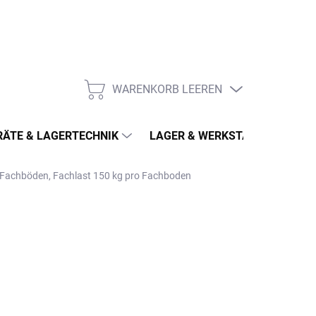
WARENKORB LEEREN
WARENKORB
ÄTE & LAGERTECHNIK
LAGER & WERKSTATT
MÖ
3 Fachböden, Fachlast 150 kg pro Fachboden