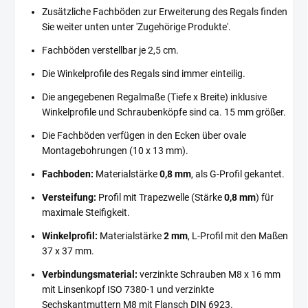
Zusätzliche Fachböden zur Erweiterung des Regals finden
Sie weiter unten unter 'Zugehörige Produkte'.
Fachböden verstellbar je 2,5 cm.
Die Winkelprofile des Regals sind immer einteilig.
Die angegebenen Regalmaße (Tiefe x Breite) inklusive
Winkelprofile und Schraubenköpfe sind ca. 15 mm größer.
Die Fachböden verfügen in den Ecken über ovale
Montagebohrungen (10 x 13 mm).
Fachboden:
Materialstärke
0,8 mm
, als G-Profil gekantet.
Versteifung:
Profil mit Trapezwelle (Stärke
0,8 mm
) für
maximale Steifigkeit.
Winkelprofil:
Materialstärke
2 mm
, L-Profil mit den Maßen
37 x 37 mm.
Verbindungsmaterial:
verzinkte Schrauben M8 x 16 mm
mit Linsenkopf ISO 7380-1 und verzinkte
Sechskantmuttern M8 mit Flansch DIN 6923.