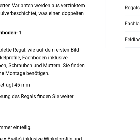
ierten Varianten werden aus verzinktem
Regal
pulverbeschichtet, was einen doppelten
Fachla
chboden:
1
Feldlas
lette Regal, wie auf dem ersten Bild
nkelprofile, Fachböden inklusive
en, Schrauben und Muttern. Sie finden
ache Montage benötigen.
beträgt 45 mm
rung des Regals finden Sie weiter
mmer einteilig.
x Breite) inklusive Winkelprofile und