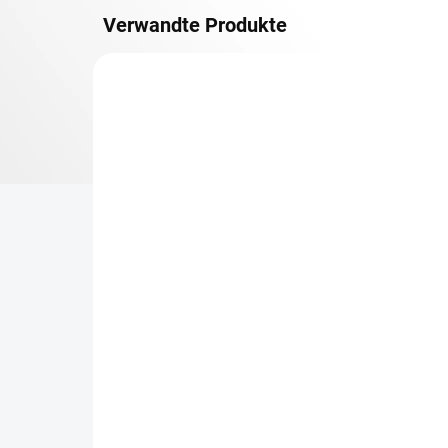
Verwandte Produkte
METALLBÖDEN
TOP: SCHRAUBREGALE
LIEFERZEIT CA. 21 TAGE
Zusatz-Fachboden
Be
Biedrax 75 x 100 cm,
Sc
Lichtgrau, Fachlast 150
Sc
kg
cm
€75,90
€8
€62,70 ohne MwSt.
€6,
−
+