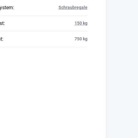
system
:
Schraubregale
st
:
150 kg
t
:
750 kg