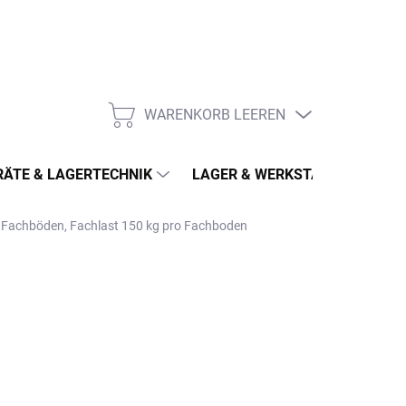
WARENKORB LEEREN
WARENKORB
ÄTE & LAGERTECHNIK
LAGER & WERKSTATT
MÖ
5 Fachböden, Fachlast 150 kg pro Fachboden