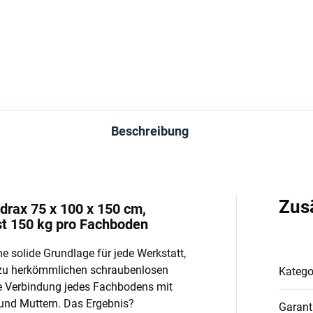
In den Warenkorb
In den Warenkorb
Beschreibung
Zus
drax 75 x 100 x 150 cm,
st 150 kg pro Fachboden
e solide Grundlage für jede Werkstatt,
 zu herkömmlichen schraubenlosen
Katego
e Verbindung jedes Fachbodens mit
und Muttern. Das Ergebnis?
Garant