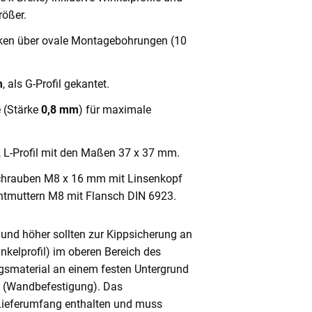
ößer.
cken über ovale Montagebohrungen (10
m
, als G-Profil gekantet.
e (Stärke
0,8 mm
) für maximale
, L-Profil mit den Maßen 37 x 37 mm.
chrauben M8 x 16 mm mit Linsenkopf
ntmuttern M8 mit Flansch DIN 6923.
und höher sollten zur Kippsicherung an
nkelprofil) im oberen Bereich des
gsmaterial an einem festen Untergrund
n (Wandbefestigung). Das
 Lieferumfang enthalten und muss