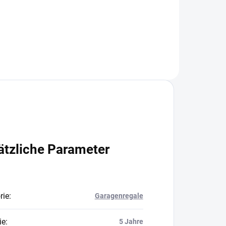
In den Warenkorb
ätzliche Parameter
rie
:
Garagenregale
ie
:
5 Jahre