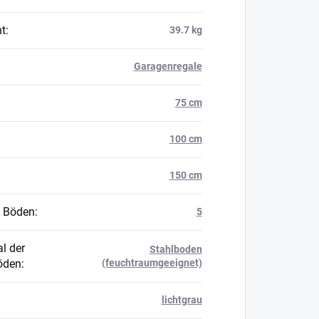
t
:
39.7 kg
Garagenregale
75 cm
100 cm
150 cm
 Böden
:
5
l der
Stahlboden
öden
:
(feuchtraumgeeignet)
lichtgrau