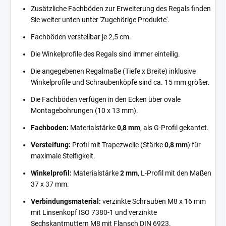
Zusätzliche Fachböden zur Erweiterung des Regals finden
Sie weiter unten unter 'Zugehörige Produkte'.
Fachböden verstellbar je 2,5 cm.
Die Winkelprofile des Regals sind immer einteilig.
Die angegebenen Regalmaße (Tiefe x Breite) inklusive
Winkelprofile und Schraubenköpfe sind ca. 15 mm größer.
Die Fachböden verfügen in den Ecken über ovale
Montagebohrungen (10 x 13 mm).
Fachboden:
Materialstärke
0,8 mm
, als G-Profil gekantet.
Versteifung:
Profil mit Trapezwelle (Stärke
0,8 mm
) für
maximale Steifigkeit.
Winkelprofil:
Materialstärke
2 mm
, L-Profil mit den Maßen
37 x 37 mm.
Verbindungsmaterial:
verzinkte Schrauben M8 x 16 mm
mit Linsenkopf ISO 7380-1 und verzinkte
Sechskantmuttern M8 mit Flansch DIN 6923.