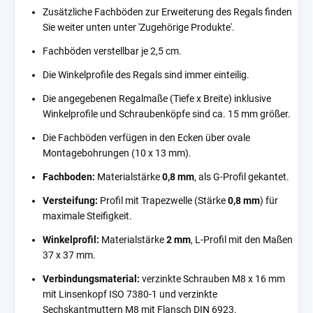
Zusätzliche Fachböden zur Erweiterung des Regals finden
Sie weiter unten unter 'Zugehörige Produkte'.
Fachböden verstellbar je 2,5 cm.
Die Winkelprofile des Regals sind immer einteilig.
Die angegebenen Regalmaße (Tiefe x Breite) inklusive
Winkelprofile und Schraubenköpfe sind ca. 15 mm größer.
Die Fachböden verfügen in den Ecken über ovale
Montagebohrungen (10 x 13 mm).
Fachboden:
Materialstärke
0,8 mm
, als G-Profil gekantet.
Versteifung:
Profil mit Trapezwelle (Stärke
0,8 mm
) für
maximale Steifigkeit.
Winkelprofil:
Materialstärke
2 mm
, L-Profil mit den Maßen
37 x 37 mm.
Verbindungsmaterial:
verzinkte Schrauben M8 x 16 mm
mit Linsenkopf ISO 7380-1 und verzinkte
Sechskantmuttern M8 mit Flansch DIN 6923.