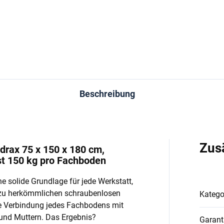
In den Warenkorb
In den Warenkorb
Beschreibung
Zus
drax 75 x 150 x 180 cm,
st 150 kg pro Fachboden
e solide Grundlage für jede Werkstatt,
 zu herkömmlichen schraubenlosen
Katego
e Verbindung jedes Fachbodens mit
und Muttern. Das Ergebnis?
Garant