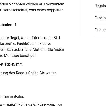
ierten Varianten werden aus verzinktem
Regal
pulverbeschichtet, was einen doppelten
Fachla
chboden:
1
Feldlas
lette Regal, wie auf dem ersten Bild
nkelprofile, Fachböden inklusive
en, Schrauben und Muttern. Sie finden
ache Montage benötigen.
beträgt 45 mm
rung des Regals finden Sie weiter
mmer einteilig.
x Breite) inklusive Winkelprofile und