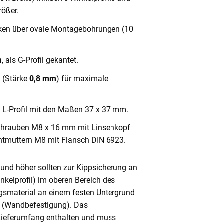
ößer.
cken über ovale Montagebohrungen (10
m
, als G-Profil gekantet.
e (Stärke
0,8 mm
) für maximale
, L-Profil mit den Maßen 37 x 37 mm.
chrauben M8 x 16 mm mit Linsenkopf
ntmuttern M8 mit Flansch DIN 6923.
und höher sollten zur Kippsicherung an
nkelprofil) im oberen Bereich des
gsmaterial an einem festen Untergrund
n (Wandbefestigung). Das
 Lieferumfang enthalten und muss