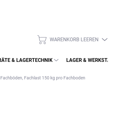
WARENKORB LEEREN
WARENKORB
ÄTE & LAGERTECHNIK
LAGER & WERKSTATT
MÖ
6 Fachböden, Fachlast 150 kg pro Fachboden