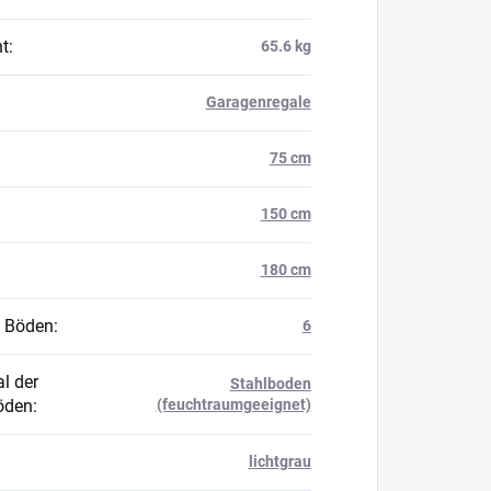
t
:
65.6 kg
Garagenregale
75 cm
150 cm
180 cm
 Böden
:
6
l der
Stahlboden
öden
:
(feuchtraumgeeignet)
lichtgrau