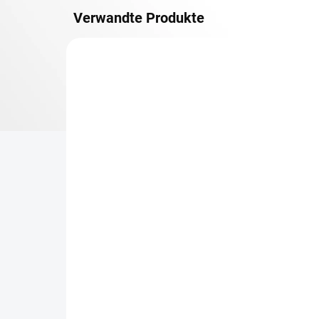
Verwandte Produkte
METALLBÖDEN
TOP: SCHRAUBREGALE
LIEFERZEIT CA. 21 TAGE
Zusatz-Fachboden
Be
Biedrax 75 x 150 cm,
Sc
Lichtgrau, Fachlast 150
Sc
kg
cm
€111,10
€8
€91,80 ohne MwSt.
€6,
−
+