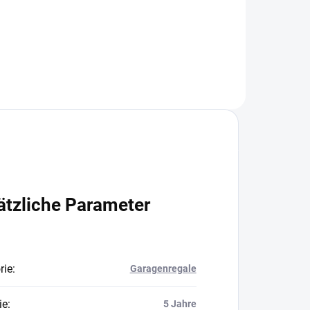
In den Warenkorb
ätzliche Parameter
rie
:
Garagenregale
ie
:
5 Jahre