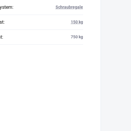
system
:
Schraubregale
st
:
150 kg
t
:
750 kg