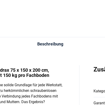
In den Warenkorb
In den Warenkorb
Beschreibung
Zus
drax 75 x 150 x 200 cm,
st 150 kg pro Fachboden
e solide Grundlage für jede Werkstatt,
 zu herkömmlichen schraubenlosen
Katego
e Verbindung jedes Fachbodens mit
und Muttern. Das Ergebnis?
Garant