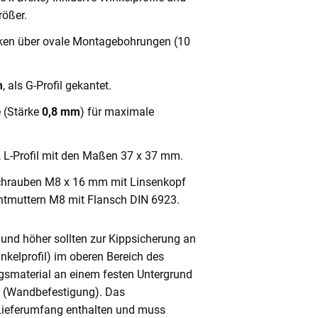
ößer.
cken über ovale Montagebohrungen (10
m
, als G-Profil gekantet.
e (Stärke
0,8 mm
) für maximale
, L-Profil mit den Maßen 37 x 37 mm.
chrauben M8 x 16 mm mit Linsenkopf
ntmuttern M8 mit Flansch DIN 6923.
und höher sollten zur Kippsicherung an
nkelprofil) im oberen Bereich des
gsmaterial an einem festen Untergrund
n (Wandbefestigung). Das
 Lieferumfang enthalten und muss