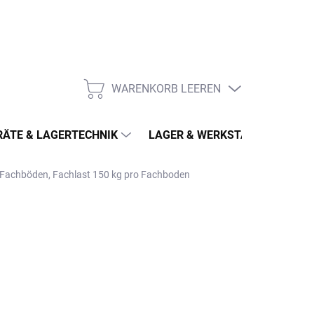
WARENKORB LEEREN
WARENKORB
ÄTE & LAGERTECHNIK
LAGER & WERKSTATT
MÖ
5 Fachböden, Fachlast 150 kg pro Fachboden