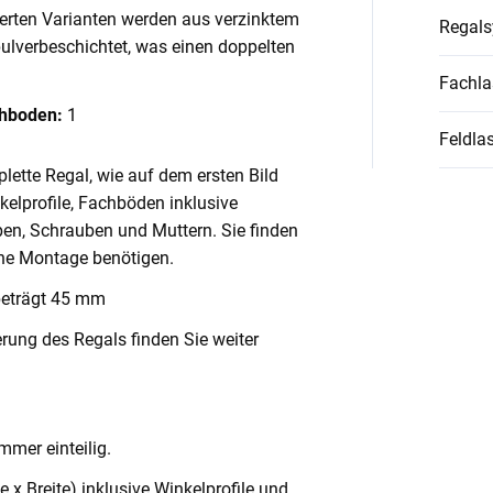
ierten Varianten werden aus verzinktem
Regal
pulverbeschichtet, was einen doppelten
Fachla
chboden:
1
Feldlas
lette Regal, wie auf dem ersten Bild
nkelprofile, Fachböden inklusive
en, Schrauben und Muttern. Sie finden
ache Montage benötigen.
beträgt 45 mm
rung des Regals finden Sie weiter
mmer einteilig.
x Breite) inklusive Winkelprofile und