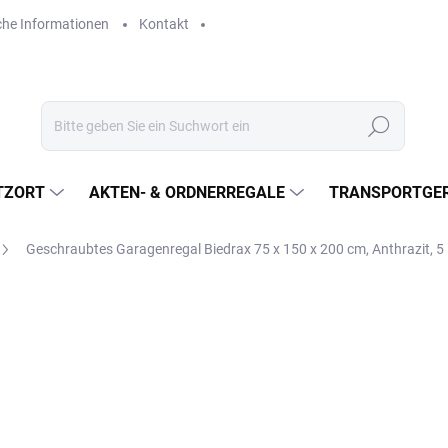
che Informationen
Kontakt
Suchen
TZORT
AKTEN- & ORDNERREGALE
TRANSPORTGER
Geschraubtes Garagenregal Biedrax 75 x 150 x 200 cm, Anthrazit, 
€677,70
€560,10 ohne MwSt.
Verkaufspreis:
LIEFERZEIT CA. 21 TAGE