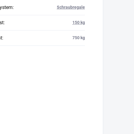
system
:
Schraubregale
st
:
150 kg
t
:
750 kg