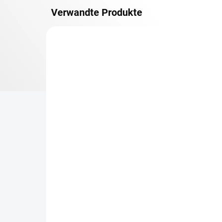
Verwandte Produkte
METALLBÖDEN
TOP: SCHRAUBREGALE
LIEFERZEIT CA. 21 TAGE
Zusatz-Fachboden
Be
Biedrax 75 x 150 cm,
Sc
Anthracit, Fachlast 150
Sc
kg
cm
€115,30
€8
€95,30 ohne MwSt.
€7 
−
+