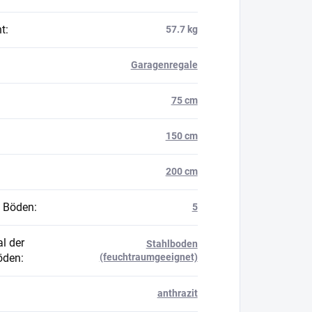
t
:
57.7 kg
Garagenregale
75 cm
150 cm
200 cm
 Böden
:
5
l der
Stahlboden
öden
:
(feuchtraumgeeignet)
anthrazit