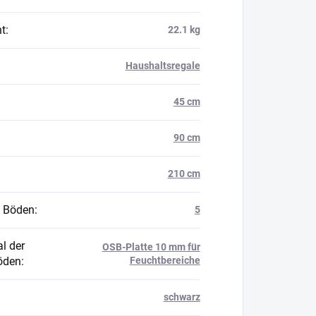
t
:
22.1 kg
Haushaltsregale
45 cm
90 cm
210 cm
 Böden
:
5
l der
OSB-Platte 10 mm für
öden
:
Feuchtbereiche
schwarz