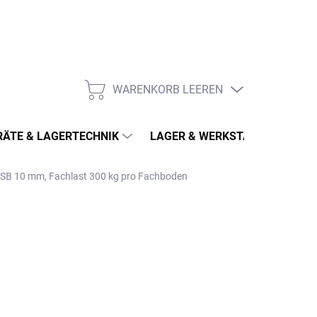
WARENKORB LEEREN
WARENKORB
ÄTE & LAGERTECHNIK
LAGER & WERKSTATT
MÖ
OSB 10 mm, Fachlast 300 kg pro Fachboden