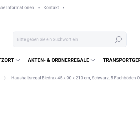
che Informationen
Kontakt
Suchen
TZORT
AKTEN- & ORDNERREGALE
TRANSPORTGER
Haushaltsregal Biedrax 45 x 90 x 210 cm, Schwarz, 5 Fachböden 
€114,80
€94,90 ohne MwSt.
Verkaufspreis:
LIEFERZEIT CA. 3 TAGE