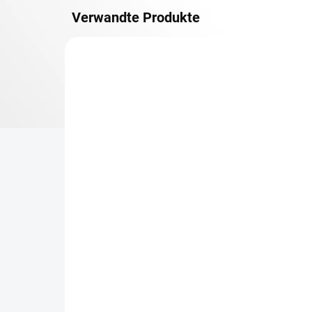
Verwandte Produkte
OSB 10 MM (FEUCHT)
LIEFERZEIT CA. 3 TAGE
Zusatz-Fachboden
Re
Biedrax 45 x 90 cm,
45
Schwarz, Fachboden OSB
ge
10 mm, Fachlast 300 kg
Ge
€18
€1
€14,90 ohne MwSt.
€1,
−
+