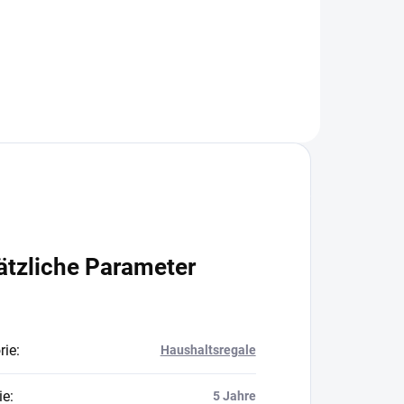
In den Warenkorb
ätzliche Parameter
rie
:
Haushaltsregale
ie
:
5 Jahre