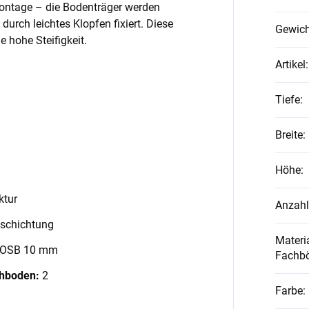
Montage – die Bodenträger werden
 durch leichtes Klopfen fixiert. Diese
Gewich
 hohe Steifigkeit.
Artikel
:
Tiefe
:
Breite
:
Höhe
:
ktur
Anzahl
schichtung
Materia
 OSB 10 mm
Fachb
chboden:
2
Farbe
: