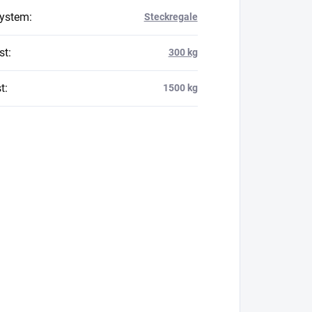
system
:
Steckregale
st
:
300 kg
t
:
1500 kg