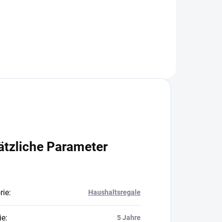
In den Warenkorb
ätzliche Parameter
rie
:
Haushaltsregale
ie
:
5 Jahre