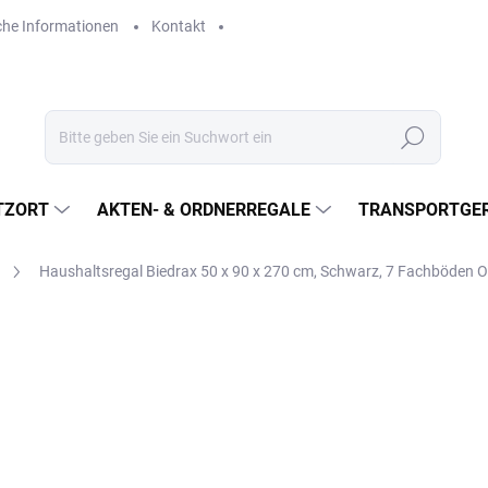
che Informationen
Kontakt
Suchen
TZORT
AKTEN- & ORDNERREGALE
TRANSPORTGER
Haushaltsregal Biedrax 50 x 90 x 270 cm, Schwarz, 7 Fachböden 
€172,30
€142,40 ohne MwSt.
Verkaufspreis:
LIEFERZEIT CA. 3 TAGE