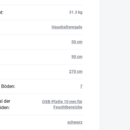
t
:
31.3 kg
Haushaltsregale
50 cm
90 cm
270 cm
 Böden
:
7
l der
OSB-Platte 10 mm für
öden
:
Feuchtbereiche
schwarz