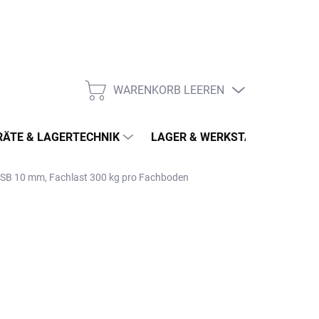
WARENKORB LEEREN
WARENKORB
ÄTE & LAGERTECHNIK
LAGER & WERKSTATT
MÖ
OSB 10 mm, Fachlast 300 kg pro Fachboden