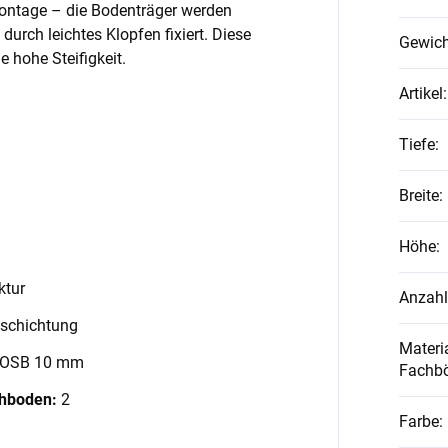
Montage – die Bodenträger werden
 durch leichtes Klopfen fixiert. Diese
Gewich
 hohe Steifigkeit.
Artikel
:
Tiefe
:
Breite
:
Höhe
:
ktur
Anzahl
schichtung
Materia
 OSB 10 mm
Fachb
chboden:
2
Farbe
: