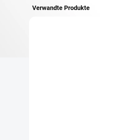
Verwandte Produkte
OSB 10 MM (FEUCHT)
LIEFERZEIT CA. 3 TAGE
Zusatz-Fachboden
Re
Biedrax 50 x 90 cm,
50
Schwarz, Fachboden OSB
ge
10 mm, Fachlast 300 kg
Ge
€19,80
€1
€16,40 ohne MwSt.
€1,
−
+