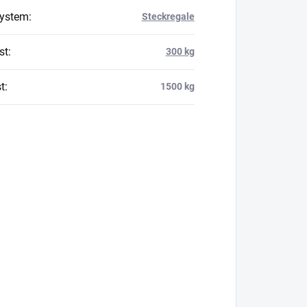
system
:
Steckregale
st
:
300 kg
t
:
1500 kg